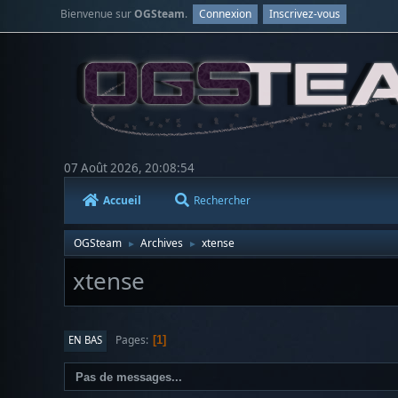
Bienvenue sur
OGSteam
.
Connexion
Inscrivez-vous
07 Août 2026, 20:08:54
Accueil
Rechercher
OGSteam
Archives
xtense
►
►
xtense
Pages
EN BAS
1
Pas de messages...