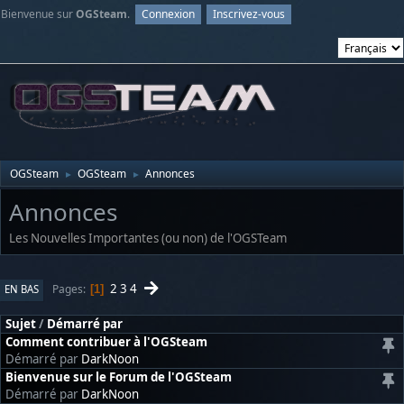
Bienvenue sur
OGSteam
.
Connexion
Inscrivez-vous
OGSteam
OGSteam
Annonces
►
►
Annonces
Les Nouvelles Importantes (ou non) de l'OGSTeam
2
3
4
Pages
EN BAS
1
Sujet
/
Démarré par
Comment contribuer à l'OGSteam
Démarré par
DarkNoon
Bienvenue sur le Forum de l'OGSteam
Démarré par
DarkNoon