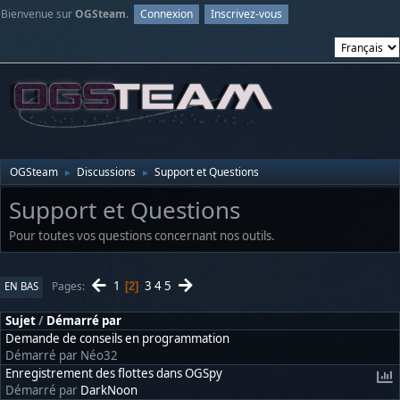
Bienvenue sur
OGSteam
.
Connexion
Inscrivez-vous
OGSteam
Discussions
Support et Questions
►
►
Support et Questions
Pour toutes vos questions concernant nos outils.
1
3
4
5
Pages
EN BAS
2
Sujet
/
Démarré par
Demande de conseils en programmation
Démarré par Néo32
Enregistrement des flottes dans OGSpy
Démarré par
DarkNoon