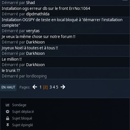
Démarré par
Shad
Installation ogs erreur db sur le front ErrNo:1064
Démarré par
dlpdmathilda
Installation OGSPY de teste en local bloqué à "démarrer l'installation
complete"
Démarré par
verytas
Je veux la même chose sur notre forum !!
Démarré par
DarkNoon
Joyeux Noël à toutes et à tous !!
Démarré par
DarkNoon
Le million !!
Démarré par
DarkNoon
le trunk ??
Démarré par lordlooping
1
3
4
5
Pages
EN HAUT
2
Sondage
Sujet déplacé
Sujet bloqué
Sujet épinglé