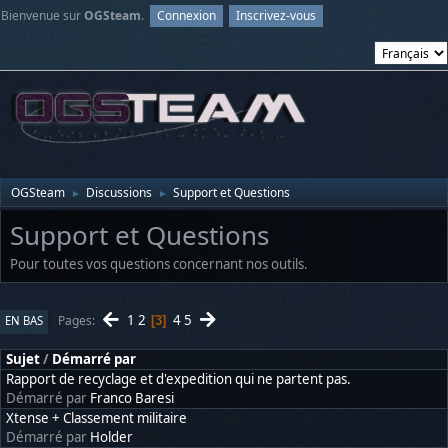
Bienvenue sur
OGSteam
.
Connexion
Inscrivez-vous
OGSteam
Discussions
Support et Questions
►
►
Support et Questions
Pour toutes vos questions concernant nos outils.
1
2
4
5
Pages
EN BAS
3
Sujet
/
Démarré par
Rapport de recyclage et d'expedition qui ne partent pas.
Démarré par
Franco Baresi
Xtense + Classement militaire
Démarré par
Holder