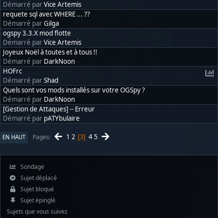
Démarré par
Vice Artemis
requete sql avec WHERE ... ??
Démarré par
Gilga
ogspy 3.3.X mod flotte
Démarré par
Vice Artemis
Joyeux Noël à toutes et à tous !!
Démarré par
DarkNoon
HOFrc
Démarré par
Shad
Quels sont vos mods installés sur votre OGSpy ?
Démarré par
DarkNoon
[Gestion de Attaques] -- Erreur
Démarré par
pATYbulaire
1
2
4
5
Pages
EN HAUT
3
Sondage
Sujet déplacé
Sujet bloqué
Sujet épinglé
Sujets que vous suivez