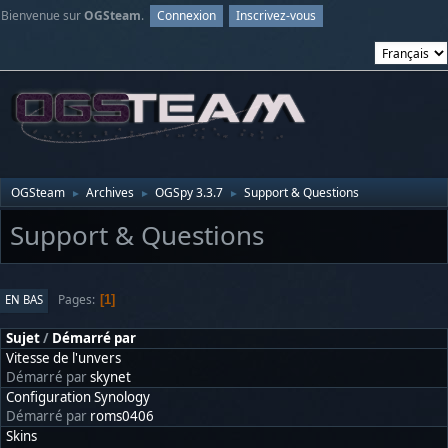
Bienvenue sur
OGSteam
.
Connexion
Inscrivez-vous
OGSteam
Archives
OGSpy 3.3.7
Support & Questions
►
►
►
Support & Questions
Pages
EN BAS
1
Sujet
/
Démarré par
Vitesse de l'unvers
Démarré par
skynet
Configuration Synology
Démarré par
roms0406
Skins