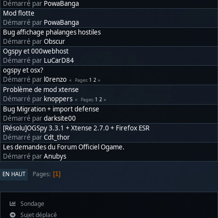
Démarré par
PowaBanga
Mod flotte
Démarré par
PowaBanga
Bug affichage phalanges hostiles
Démarré par
Obscur
Ogspy et 000webhost
Démarré par
LuCarD84
ogspy et osx?
Démarré par
l0renzo
1
2
Pages
Problème de mod xtense
Démarré par
knoppers
1
2
Pages
Bug Migration + import defense
Démarré par
darksite00
[Résolu]OGSpy 3.3.1 + Xtense 2.7.0 + Firefox ESR
Démarré par
Cdt_thor
Les demandes du Forum Officiel Ogame.
Démarré par
Anubys
Pages
EN HAUT
1
Sondage
Sujet déplacé