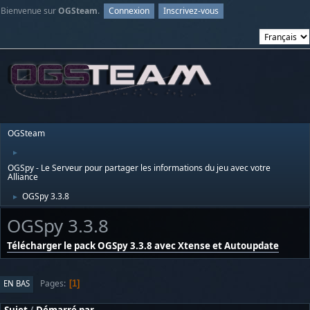
Bienvenue sur
OGSteam
.
Connexion
Inscrivez-vous
OGSteam
►
OGSpy - Le Serveur pour partager les informations du jeu avec votre
Alliance
OGSpy 3.3.8
►
OGSpy 3.3.8
Télécharger le pack OGSpy 3.3.8 avec Xtense et Autoupdate
Pages
EN BAS
1