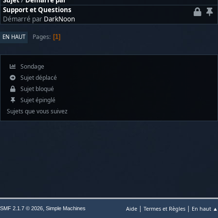
Sujet
/
Démarré par
Support et Questions
Démarré par
DarkNoon
Pages
EN HAUT
1
Sondage
Sujet déplacé
Sujet bloqué
Sujet épinglé
Sujets que vous suivez
|
|
,
Aide
Termes et Règles
En haut ▲
SMF 2.1.7 © 2026
Simple Machines