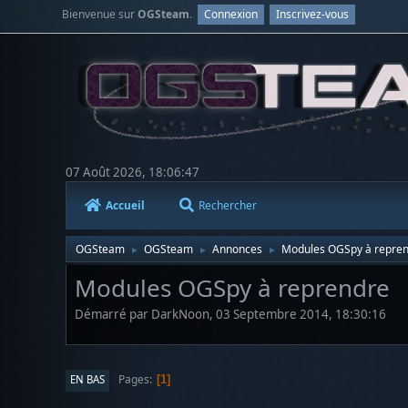
Bienvenue sur
OGSteam
.
Connexion
Inscrivez-vous
07 Août 2026, 18:06:47
Accueil
Rechercher
OGSteam
OGSteam
Annonces
Modules OGSpy à repre
►
►
►
Modules OGSpy à reprendre
Démarré par DarkNoon, 03 Septembre 2014, 18:30:16
Pages
EN BAS
1