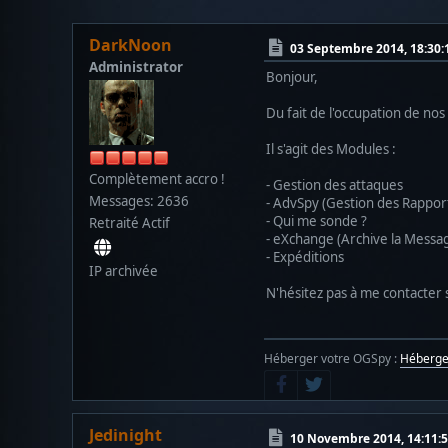
DarkNoon
03 Septembre 2014, 18:30:
Administrator
Bonjour,
Du fait de l'occupation de n
Il s'agit des Modules :
Complètement accro !
- Gestion des attaques
Messages: 2636
- AdvSpy (Gestion des Rappor
- Qui me sonde ?
Retraité Actif
- eXchange (Archive la Messa
- Expéditions
IP archivée
N'hésitez pas à me contacter s
Héberger votre OGSpy :
Héberg
Jedinight
10 Novembre 2014, 14:11: