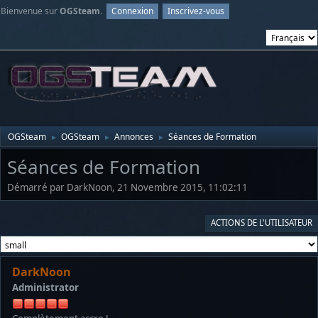
Bienvenue sur
OGSteam
.
Connexion
Inscrivez-vous
OGSteam
OGSteam
Annonces
Séances de Formation
►
►
►
Séances de Formation
Démarré par DarkNoon, 21 Novembre 2015, 11:02:11
ACTIONS DE L'UTILISATEUR
DarkNoon
Administrator