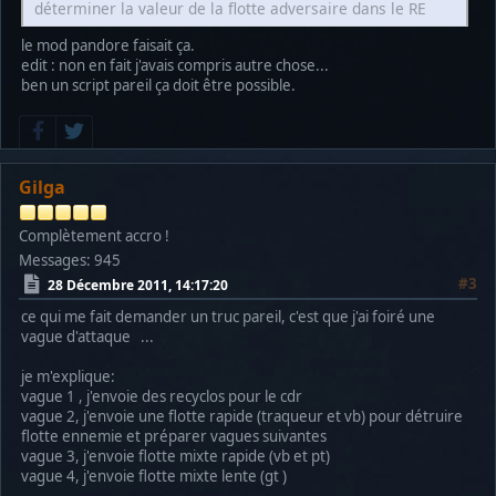
déterminer la valeur de la flotte adversaire dans le RE
le mod pandore faisait ça.
edit : non en fait j'avais compris autre chose...
ben un script pareil ça doit être possible.
Gilga
Complètement accro !
Messages: 945
#3
28 Décembre 2011, 14:17:20
ce qui me fait demander un truc pareil, c'est que j'ai foiré une
vague d'attaque ...
je m'explique:
vague 1 , j'envoie des recyclos pour le cdr
vague 2, j'envoie une flotte rapide (traqueur et vb) pour détruire
flotte ennemie et préparer vagues suivantes
vague 3, j'envoie flotte mixte rapide (vb et pt)
vague 4, j'envoie flotte mixte lente (gt )