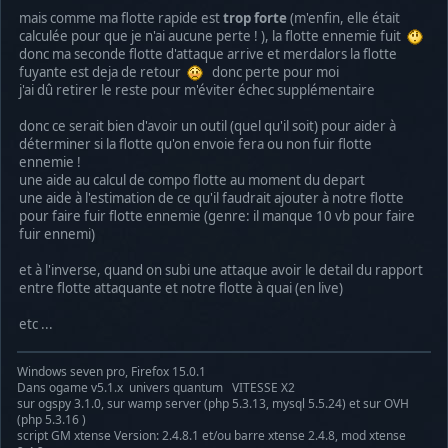
mais comme ma flotte rapide est
trop forte
(m'enfin, elle était
calculée pour que je n'ai aucune perte ! ), la flotte ennemie fuit
donc ma seconde flotte d'attaque arrive et merdalors la flotte
fuyante est deja de retour
donc perte pour moi
j'ai dû retirer le reste pour m'éviter échec supplémentaire
donc ce serait bien d'avoir un outil (quel qu'il soit) pour aider à
déterminer si la flotte qu'on envoie fera ou non fuir flotte
ennemie !
une aide au calcul de compo flotte au moment du depart
une aide à l'estimation de ce qu'il faudrait ajouter à notre flotte
pour faire fuir flotte ennemie (genre: il manque 10 vb pour faire
fuir ennemi)
et à l'inverse, quand on subi une attaque avoir le detail du rapport
entre flotte attaquante et notre flotte à quai (en live)
etc ...
Windows seven pro, Firefox 15.0.1
Dans ogame v5.1.x univers quantum VITESSE X2
sur ogspy 3.1.0, sur wamp server (php 5.3.13, mysql 5.5.24) et sur OVH
(php 5.3.16 )
script GM xtense Version: 2.4.8.1 et/ou barre xtense 2.4.8, mod xtense