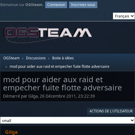
Bienvenue sur
OGSteam
.
Connexion
Inscrivez-vous
OGSteam
Discussions
Boite à idées
►
►
mod pour aider aux raid et empecher fuite flotte adversaire
►
mod pour aider aux raid et
empecher fuite flotte adversaire
Démarré par Gilga, 26 Décembre 2011, 23:22:39
ACTIONS DE L'UTILISATEUR
Gilga