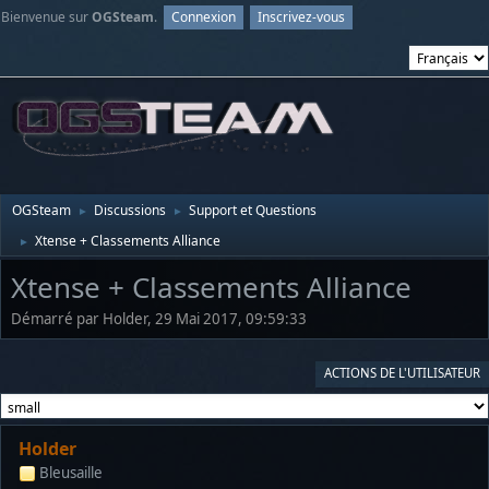
Bienvenue sur
OGSteam
.
Connexion
Inscrivez-vous
OGSteam
Discussions
Support et Questions
►
►
Xtense + Classements Alliance
►
Xtense + Classements Alliance
Démarré par Holder, 29 Mai 2017, 09:59:33
ACTIONS DE L'UTILISATEUR
Holder
Bleusaille