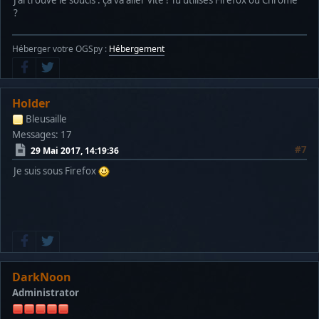
J'ai trouvé le soucis : ça va aller vite ! Tu utilises Firefox ou Chrome
?
Héberger votre OGSpy :
Hébergement
Holder
Bleusaille
Messages: 17
#7
29 Mai 2017, 14:19:36
Je suis sous Firefox
DarkNoon
Administrator