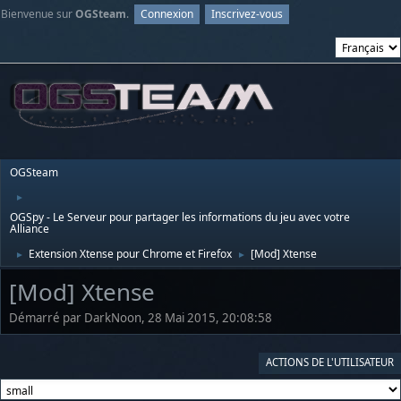
Bienvenue sur
OGSteam
.
Connexion
Inscrivez-vous
OGSteam
►
OGSpy - Le Serveur pour partager les informations du jeu avec votre
Alliance
Extension Xtense pour Chrome et Firefox
[Mod] Xtense
►
►
[Mod] Xtense
Démarré par DarkNoon, 28 Mai 2015, 20:08:58
ACTIONS DE L'UTILISATEUR