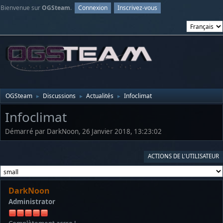
Bienvenue sur
OGSteam
.
Connexion
Inscrivez-vous
OGSteam
Discussions
Actualités
Infoclimat
►
►
►
Infoclimat
Démarré par DarkNoon, 26 Janvier 2018, 13:23:02
ACTIONS DE L'UTILISATEUR
DarkNoon
Administrator