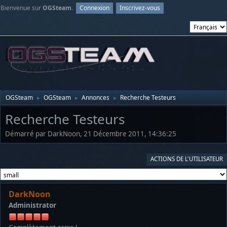
Bienvenue sur
OGSteam
.
Connexion
Inscrivez-vous
OGSteam
OGSteam
Annonces
Recherche Testeurs
►
►
►
Recherche Testeurs
Démarré par DarkNoon, 21 Décembre 2011, 14:36:25
ACTIONS DE L'UTILISATEUR
DarkNoon
Administrator