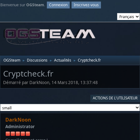
Bienvenue sur
OGSteam
.
Connexion
Inscrivez-vous
OGSteam
Discussions
Actualités
Cryptcheck.fr
►
►
►
Cryptcheck.fr
Démarré par DarkNoon, 14 Mars 2018, 13:37:48
ACTIONS DE L'UTILISATEUR
DarkNoon
Administrator