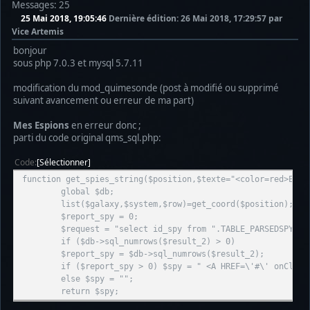
Messages: 25
25 Mai 2018, 19:05:46
Dernière édition
: 26 Mai 2018, 17:29:57 par
Vice Artemis
bonjour
sous php 7.0.3 et mysql 5.7.11
modification du mod_quimesonde (post à modifié ou supprimé
suivant avancement ou erreur de ma part)
Mes Espions
en erreur donc ;
parti du code original qms_sql.php:
Code
Sélectionner
function get_spies_string($position,$texte="<color=red>E</c
global $db;
list($galaxy,$system,$row)=get_coord($position);
$report_spy = 0;
$request = "select id_spy from ".TABLE_PARSEDSPY." 
if ($db->sql_numrows($result_2) > 0)
$report_spy = $db->sql_numrows($result_2);
if ($report_spy > 0) $spy = " <A HREF=\'#\' onClick
else $spy = "";
return $spy;