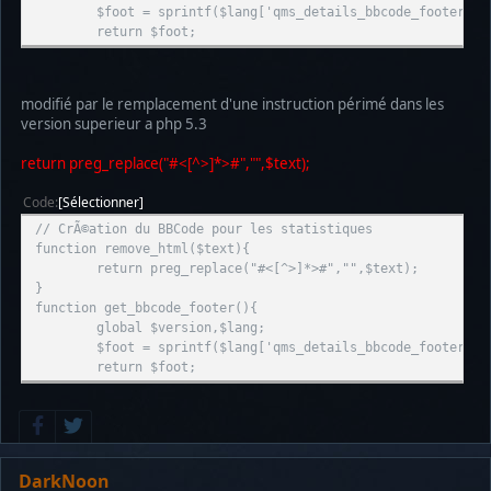
$foot = sprintf($lang['qms_details_bbcode_footer'],
return $foot;
modifié par le remplacement d'une instruction périmé dans les
version superieur a php 5.3
return preg_replace("#<[^>]*>#","",$text);
Code
Sélectionner
// CrÃ©ation du BBCode pour les statistiques
function remove_html($text){
return preg_replace("#<[^>]*>#","",$text);
}
function get_bbcode_footer(){
global $version,$lang;
$foot = sprintf($lang['qms_details_bbcode_footer'],
return $foot;
DarkNoon