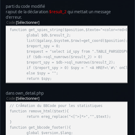
parti du code modifié
rajout de la déclaration
$result_2
qui mettait un message
d'erreur.
Code
Sélectionner
function get_spies_string($position,$texte="<color=red>E</c
global $db,$result_2;
list($galaxy,$system,$row)=get_coord($position);
$report_spy = 0;
$request = "select id_spy from ".TABLE_PARSEDSPY." 
if ($db->sql_numrows($result_2) > 0)
$report_spy = $db->sql_numrows($result_2);
if ($report_spy > 0) $spy = " <A HREF=\'#\' onClick
else $spy = "";
return $spy;
dans own_detail.php
Code
Sélectionner
// CrÃ©ation du BBCode pour les statistiques
function remove_html($text){
return ereg_replace("<[^>]*>","",$text);
}
function get_bbcode_footer(){
global $version,$lang;