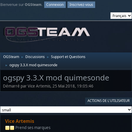
Bienvenue sur
OGSteam
.
Connexion
Inscrivez-vous
OGSteam
Discussions
Support et Questions
►
►
ogspy 3.3.X mod quimesonde
►
ogspy 3.3.X mod quimesonde
Démarré par Vice Artemis, 25 Mai 2018, 19:05:46
ACTIONS DE L'UTILISATEUR
Vice Artemis
Prend ses marques