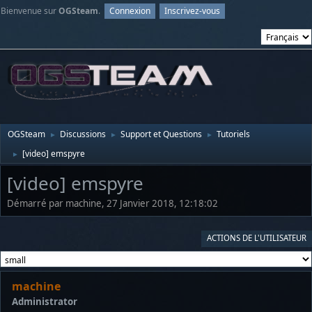
Bienvenue sur
OGSteam
.
Connexion
Inscrivez-vous
OGSteam
Discussions
Support et Questions
Tutoriels
►
►
►
[video] emspyre
►
[video] emspyre
Démarré par machine, 27 Janvier 2018, 12:18:02
ACTIONS DE L'UTILISATEUR
machine
Administrator