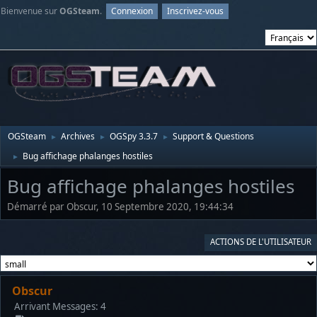
Bienvenue sur
OGSteam
.
Connexion
Inscrivez-vous
OGSteam
Archives
OGSpy 3.3.7
Support & Questions
►
►
►
Bug affichage phalanges hostiles
►
Bug affichage phalanges hostiles
Démarré par Obscur, 10 Septembre 2020, 19:44:34
ACTIONS DE L'UTILISATEUR
Obscur
Arrivant
Messages: 4