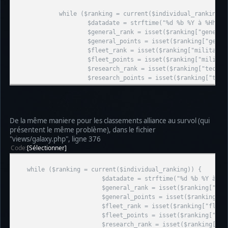
while ($ranking = current($individual_ranking))
$datadate = strftime("%d %b %Y à %Hh", key($i
$general_rank = isset($ranking["general"]) ? form
$general_points = isset($ranking["general"]) ? fo
$fleet_rank = isset($ranking["military"]) ? forma
$fleet_points = isset($ranking["military"]) ? for
$research_rank = isset($ranking["techno"]) ? form
$research_points = isset($ranking["techno"]) ? fo
De la même maniere pour les classements alliance au survol (qui
présentent le même problème), dans le fichier
"views/galaxy.php", ligne 376
Code
Sélectionner
while ($ranking = current($individual_ranking)) {
$datadate = strftime("%d %b %Y à %Hh", key(
$general_rank = isset($ranking["general"]) ? fo
$general_points = isset($ranking["general"]) ? forma
$fleet_rank = isset($ranking["fleet"]) ? format
$fleet_points = isset($ranking["fleet"]) ? formate_n
$research_rank = isset($ranking["research"]) ? f