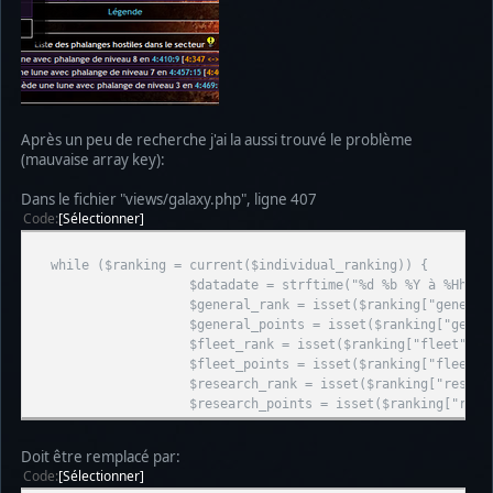
Après un peu de recherche j'ai la aussi trouvé le problème
(mauvaise array key):
Dans le fichier "views/galaxy.php", ligne 407
Code
Sélectionner
while ($ranking = current($individual_ranking)) {
$datadate = strftime("%d %b %Y à %Hh", key($i
$general_rank = isset($ranking["general"]) ? form
$general_points = isset($ranking["general"]) ? fo
$fleet_rank = isset($ranking["fleet"]) ? formate_
$fleet_points = isset($ranking["fleet"]) ? format
$research_rank = isset($ranking["research"]) ? fo
$research_points = isset($ranking["research"]) ? f
Doit être remplacé par:
Code
Sélectionner