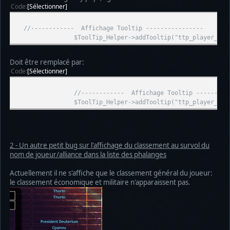
Code
Sélectionner
//------------ Affichage Tooltip ----------------
$ToolTip_Helper->addTooltip("ttp_player_".$pla
Doit être remplacé par:
Code
Sélectionner
//------------ Affichage Tooltip -----------
$ToolTip_Helper->addTooltip("ttp_player_".$valu
2 - Un autre petit bug sur l'affichage du classement au survol du
nom de joueur/alliance dans la liste des phalanges
Actuellement il ne s'affiche que le classement général du joueur:
le classement économique et militaire n'apparaissent pas.