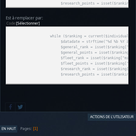
$research_points = isset($ranking["research"]) ? for
Est à remplacer par:
Code
Sélectionner
while ($ranking = current($individual_rank
$datadate = strftime("%d %b %Y à %Hh", key(
$general_rank = isset($ranking["general"]) ? fo
$general_points = isset($ranking["general"]) ? forma
$fleet_rank = isset($ranking["military"]) ? for
$fleet_points = isset($ranking["military"]) ? format
$research_rank = isset($ranking["techno"]) ? fo
$research_points = isset($ranking["techno"]) ? forma
ACTIONS DE L'UTILISATEUR
Pages
EN HAUT
1