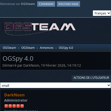
Bienvenue sur
OGSteam
.
Connexion
Inscrivez-vous
OGSteam
OGSteam
Annonces
OGSpy 4.0
►
►
►
OGSpy 4.0
Démarré par DarkNoon, 19 Février 2026, 14:19:12
ACTIONS DE L'UTILISATEUR
DarkNoon
Administrator