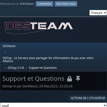
Bienvenue sur
OGSteam
.
Connexion
Inscrivez-vous
OGSteam
►
OGSpy - Le Serveur pour partager les informations du jeu avec votre
Alliance
OGSpy 3.3.8
Support et Questions
►
►
Support et Questions
Démarré par DarkNoon, 09 Mai 2023, 23:03:26
ACTIONS DE L'UTILISATEUR