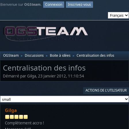
Bienvenue sur
OGSteam
.
Connexion
Inscrivez-vous
OGSteam
Discussions
Boite à idées
Centralisation des infos
►
►
►
Centralisation des infos
Démarré par Gilga, 23 Janvier 2012, 11:10:54
ACTIONS DE L'UTILISATEUR
Gilga
Complètement accro !