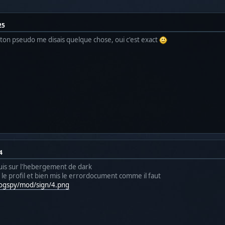
25
e ton pseudo me disais quelque chose, oui c'est exact
4
 suis sur l'hebergement de dark
 le profil et bien mis le errordocument comme il faut
a/ogspy/mod/sign/4.png