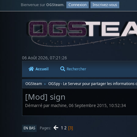
Bienvenue sur
OGSteam
.
Connexion
Inscrivez-vous
06 Août 2026, 07:21:26
Accueil
Rechercher
OGSteam
OGSpy - Le Serveur pour partager les informations d
►
[Mod] sign
Démarré par machine, 06 Septembre 2015, 10:52:34
1
2
Pages
EN BAS
3