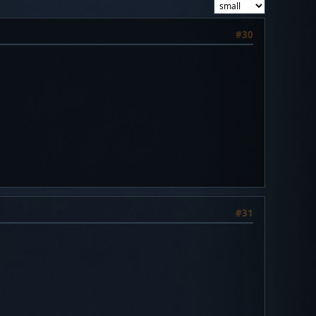
#30
#31