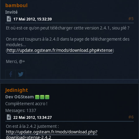
bamboul
Invité
#5
17 Mai 2012, 15:32:39
Et où est-ce qu'on peut télécharger cette version 2.4.1, siou plé ?
On en est toujours à la 2.4.0 dans la page de téléchargement des
modules...
(
http://update.ogsteam.fr/mods/download.php#xtense
)
Merci, @+
Jedinight
Dev OGSteam
Complètement accro !
Messages: 1337
#6
22 Mai 2012, 13:34:27
On est à la 2.4.2 justement :
http://update.ogsteam.fr/mods/download.php?
download=xtense-2.4.2