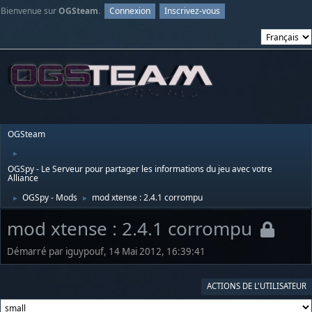
Bienvenue sur
OGSteam
.
Connexion
Inscrivez-vous
OGSteam
►
OGSpy - Le Serveur pour partager les informations du jeu avec votre
Alliance
OGSpy - Mods
mod xtense : 2.4.1 corrompu
►
►
mod xtense : 2.4.1 corrompu
Démarré par iguypouf, 14 Mai 2012, 16:39:41
ACTIONS DE L'UTILISATEUR