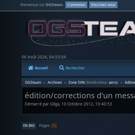
Bienvenue sur
OGSteam
.
Connexion
Inscrivez-vous
06 Août 2026, 04:53:04
Accueil
Rechercher
OGSteam
Archives
Zone SVN
(Modérateur:
aeris
)
éditio
►
►
►
édition/corrections d'un messa
Démarré par Gilga, 10 Octobre 2012, 10:40:53
Pages
EN BAS
1