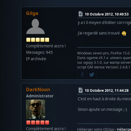
Gilga
10 Octobre 2012, 10:40:53
y a t il moyen d'éditer corrri
j'ai regardé sans trouvé
Complètement accro !
Messages: 945
Windows seven pro, Firefox 15.0.
Dans ogame v5.1.x univers qu
IP archivée
sur ogspy 3.1.0, sur wamp server 
script GM xtense Version: 2.4.8.1
DarkNoon
10 Octobre 2012, 11:44:28
Administrator
C'est en haut à droite du messa
Sinon ajoute un message ;-)
Complètement accro !
Héberger votre OGSpy :
Héberg