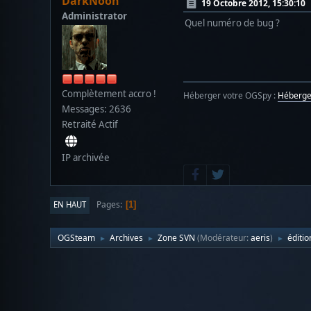
DarkNoon
19 Octobre 2012, 15:30:10
Administrator
Quel numéro de bug ?
Complètement accro !
Héberger votre OGSpy :
Héberg
Messages: 2636
Retraité Actif
IP archivée
Pages
EN HAUT
1
OGSteam
Archives
Zone SVN
(Modérateur:
aeris
)
éditio
►
►
►