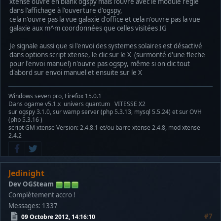
xtense ouvre en blank ogspy mais l'ouvre avec le module réglé
dans l'affichage à l'ouverture d'ogspy,
cela n'ouvre pas la vue galaxie d'office et cela n'ouvre pas la vue
galaxie aux m^m coordonnées que celles visitées IG
Je signale aussi que si l'envoi des systemes solaires est désactivé
dans options script xtense, le clic sur le X (surmonté d'une fleche
pour l'envoi manuel) n'ouvre pas ogspy, même si on clic tout
d'abord sur envoi manuel et ensuite sur le X
Windows seven pro, Firefox 15.0.1
Dans ogame v5.1.x univers quantum VITESSE X2
sur ogspy 3.1.0, sur wamp server (php 5.3.13, mysql 5.5.24) et sur OVH
(php 5.3.16 )
script GM xtense Version: 2.4.8.1 et/ou barre xtense 2.4.8, mod xtense
2.4.2
Jedinight
Dev OGSteam
Complètement accro !
Messages: 1337
#7
09 Octobre 2012, 14:16:10