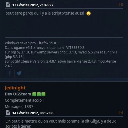
#3
13 Février 2012, 21:46:27
peut etre parce qu'il y a le script xtense aussi
Windows seven pro, Firefox 15.0.1
Dans ogame v5.1.x univers quantum VITESSE X2
sur ogspy 3.1.0, sur wamp server (php 5.3.13, mysql 5.5.24) et sur OVH
(php 5.3.16 )
script GM xtense Version: 2.4.8.1 et/ou barre xtense 2.4.8, mod xtense
2.4.2
Jedinight
Dev OGSteam
Complètement accro !
Messages: 1337
#4
14 Février 2012, 08:32:06
On peut le mettre ou on veut mais comme l'a dit Gilga, y'a deux
scripts à gérer.