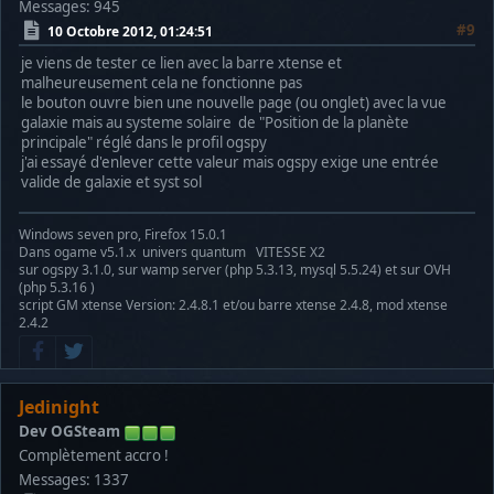
Messages: 945
#9
10 Octobre 2012, 01:24:51
je viens de tester ce lien avec la barre xtense et
malheureusement cela ne fonctionne pas
le bouton ouvre bien une nouvelle page (ou onglet) avec la vue
galaxie mais au systeme solaire de "Position de la planète
principale" réglé dans le profil ogspy
j'ai essayé d'enlever cette valeur mais ogspy exige une entrée
valide de galaxie et syst sol
Windows seven pro, Firefox 15.0.1
Dans ogame v5.1.x univers quantum VITESSE X2
sur ogspy 3.1.0, sur wamp server (php 5.3.13, mysql 5.5.24) et sur OVH
(php 5.3.16 )
script GM xtense Version: 2.4.8.1 et/ou barre xtense 2.4.8, mod xtense
2.4.2
Jedinight
Dev OGSteam
Complètement accro !
Messages: 1337