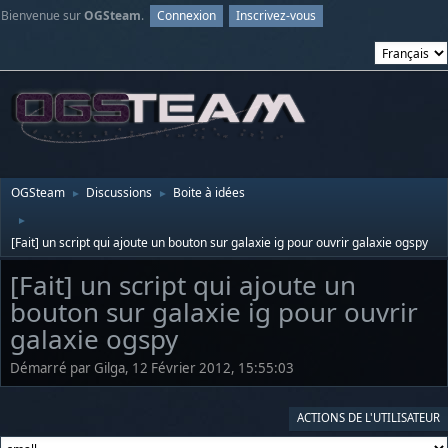
Bienvenue sur
OGSteam
.
Connexion
Inscrivez-vous
OGSteam
Discussions
Boite à idées
►
►
►
[Fait] un script qui ajoute un bouton sur galaxie ig pour ouvrir galaxie ogspy
[Fait] un script qui ajoute un
bouton sur galaxie ig pour ouvrir
galaxie ogspy
Démarré par Gilga, 12 Février 2012, 15:55:03
ACTIONS DE L'UTILISATEUR