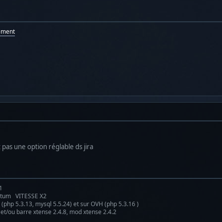
ement
st pas une option réglable ds jira
1
antum VITESSE X2
(php 5.3.13, mysql 5.5.24) et sur OVH (php 5.3.16 )
 et/ou barre xtense 2.4.8, mod xtense 2.4.2