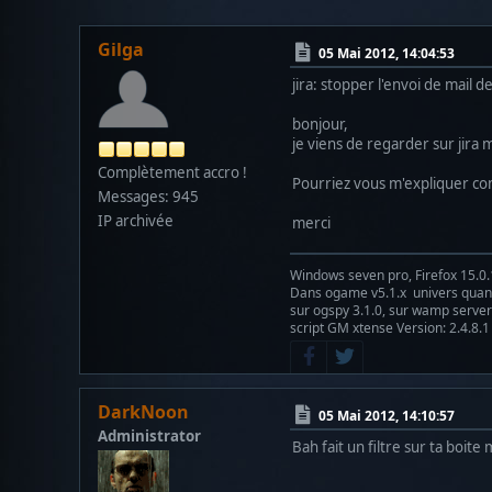
Gilga
05 Mai 2012, 14:04:53
jira: stopper l'envoi de mail de
bonjour,
je viens de regarder sur jira 
Complètement accro !
Pourriez vous m'expliquer com
Messages: 945
IP archivée
merci
Windows seven pro, Firefox 15.0.
Dans ogame v5.1.x univers qu
sur ogspy 3.1.0, sur wamp server 
script GM xtense Version: 2.4.8.1
DarkNoon
05 Mai 2012, 14:10:57
Administrator
Bah fait un filtre sur ta boite 