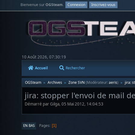
Bienvenue sur
OGSteam
.
Connexion
Inscrivez-vous
10 Août 2026, 07:30:19
Accueil
Rechercher
OGSteam
Archives
Zone SVN
(Modérateur:
aeris
)
jira: 
►
►
►
jira: stopper l'envoi de mail d
Démarré par Gilga, 05 Mai 2012, 14:04:53
Pages
EN BAS
1