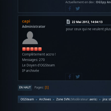
Actuellement en dev :
OGSpy An
capi
22 Mai 2012, 14:04:13
Administrator
pour ceux qui ne veulent plus
Complètement accro !
Messages: 270
Le Doyen d'OGSteam
IP archivée
Pages
EN HAUT
1
OGSteam
Archives
Zone SVN
(Modérateur:
aeris
)
jira: 
►
►
►