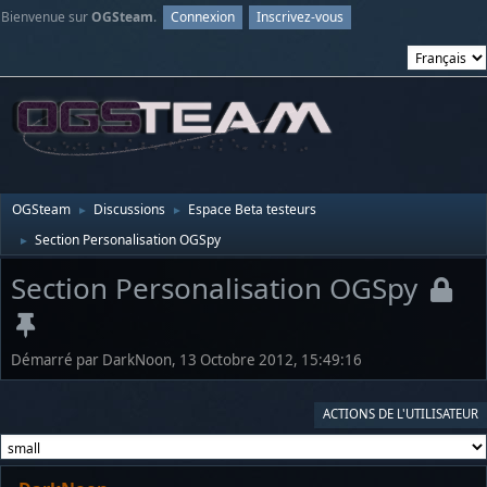
Bienvenue sur
OGSteam
.
Connexion
Inscrivez-vous
OGSteam
Discussions
Espace Beta testeurs
►
►
Section Personalisation OGSpy
►
Section Personalisation OGSpy
Démarré par DarkNoon, 13 Octobre 2012, 15:49:16
ACTIONS DE L'UTILISATEUR