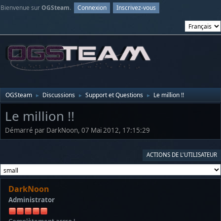
Bienvenue sur
OGSteam
.
Connexion
Inscrivez-vous
OGSteam
Discussions
Support et Questions
Le million !!
►
►
►
Le million !!
Démarré par DarkNoon, 07 Mai 2012, 17:15:29
ACTIONS DE L'UTILISATEUR
DarkNoon
Administrator