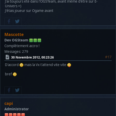
J'ai toujours été dans l'OGSTeam, avant même d'être sur E-
Univers =)
J'étais joueur sur Ogame avant
Mascotte
Dev OGSteam
Complètement accro !
Messages: 279
#17
30 Novembre 2012, 00:23:26
D'accord
mais la Vx t'attend vite vite
bref
capi
Administrator