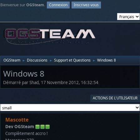
Bienvenue sur
OGSteam
.
Connexion
Inscrivez-vous
OGSteam
Discussions
Support et Questions
Windows 8
►
►
►
Windows 8
Démarré par Shad, 17 Novembre 2012, 16:32:54
ACTIONS DE L'UTILISATEUR
Mascotte
Dev OGSteam
Complètement accro !