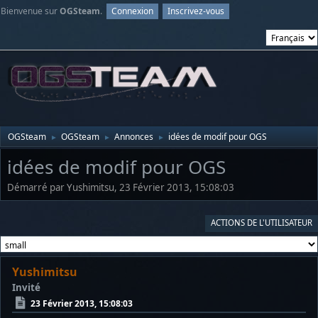
Bienvenue sur
OGSteam
.
Connexion
Inscrivez-vous
OGSteam
OGSteam
Annonces
idées de modif pour OGS
►
►
►
idées de modif pour OGS
Démarré par Yushimitsu, 23 Février 2013, 15:08:03
ACTIONS DE L'UTILISATEUR
Yushimitsu
Invité
23 Février 2013, 15:08:03