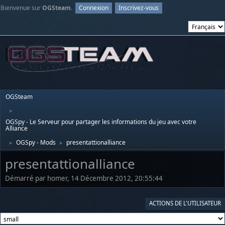
Bienvenue sur
OGSteam
.
Connexion
Inscrivez-vous
OGSteam
►
OGSpy - Le Serveur pour partager les informations du jeu avec votre
Alliance
OGSpy - Mods
presentattionalliance
►
►
presentattionalliance
Démarré par homer, 14 Décembre 2012, 20:55:44
ACTIONS DE L'UTILISATEUR