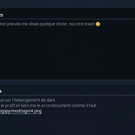
25
e ton pseudo me disais quelque chose, oui c'est exact
4
 suis sur l'hebergement de dark
 le profil et bien mis le errordocument comme il faut
a/ogspy/mod/sign/4.png