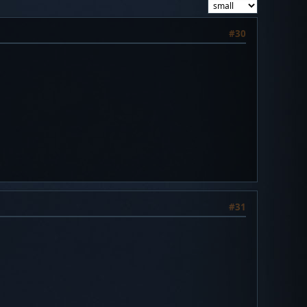
#30
#31