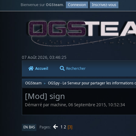
Bienvenue sur
OGSteam
.
Connexion
Inscrivez-vous
07 Août 2026, 03:46:25
Accueil
Rechercher
OGSteam
OGSpy - Le Serveur pour partager les informations d
►
[Mod] sign
Démarré par machine, 06 Septembre 2015, 10:52:34
1
2
Pages
EN BAS
3