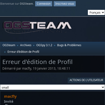
Bienvenue sur
OGSteam
.
Connexion
Inscrivez-vous
OGSteam
Archives
OGSpy 3.1.2
Bugs & Problèmes
►
►
►
Erreur d'édition de Profil
►
Erreur d'édition de Profil
Démarré par macfly, 19 Janvier 2013, 18:48:11
ACTIONS DE L'UTILISATEUR
macfly
Invité