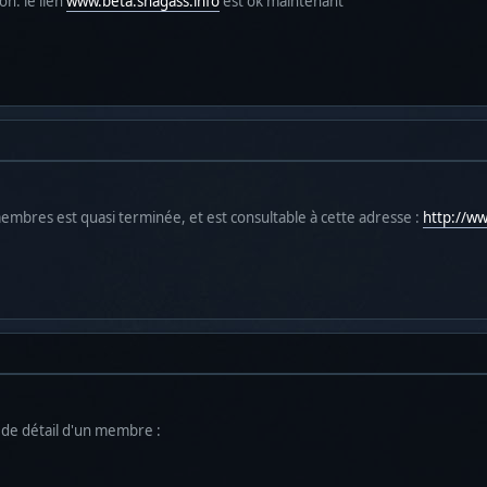
on. le lien
www.beta.shagass.info
est ok maintenant
membres est quasi terminée, et est consultable à cette adresse :
http://w
e de détail d'un membre :