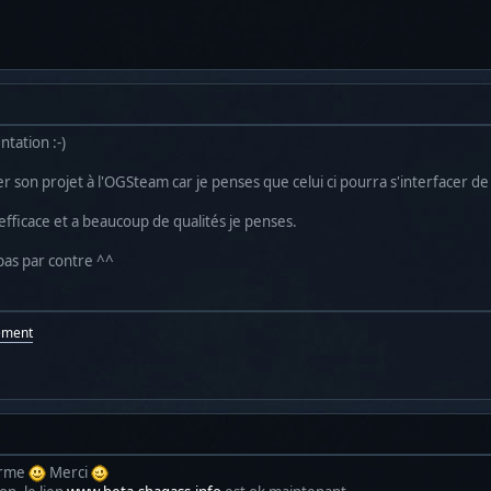
tation :-)
ter son projet à l'OGSteam car je penses que celui ci pourra s'interfacer 
e efficace et a beaucoup de qualités je penses.
 pas par contre ^^
ement
irme
Merci