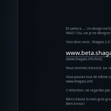
Et caetera .... Un design ma f
MAIS ! Oui, car je ne dénigre
Voici donc venir.. Shagass 2.0 
www.beta.shaga
(www.shagass.info/test)
Nous sommes d'accord, sur cett
Vous pouvez tout de même cons
www.shagass.info
/! Attention, ne regardez pas 
Merci d'avoir lu mon gros gros
Bien à vous !