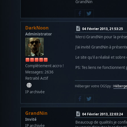
GrandNin
DarkNoon
04 Février 2013, 21:53:25
Administrator
Merci GrandNin pour la présen
J'ai invité GrandNin à présen
Le site qu'il a réalisé et sobr
Complètement accro !
PS: Tes liens ne fonctionnent
Messages: 2636
Retraité Actif
Héberger votre OGSpy :
Héberg
IP archivée
GrandNin
04 Février 2013, 22:03:24
Invité
Beaucoup de qualités je conf
IP archivée