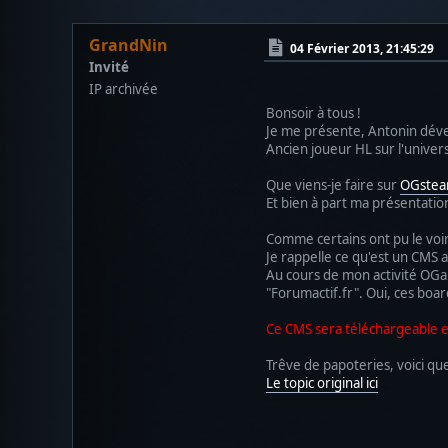
GrandNin
04 Février 2013, 21:45:29
Invité
IP archivée
Bonsoir à tous !
Je me présente, Antonin dév
Ancien joueur HL sur l'univer
Que viens-je faire sur
OGstea
Et bien à part ma présentation
Comme certains ont pu le voir
Je rappelle ce qu'est un CMS 
Au cours de mon activité OGami
"Forumactif.fr". Oui, ces boa
Ce CMS sera téléchargeable e
Trêve de papoteries, voici qu
Le topic original ici