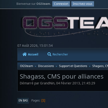
Bienvenue sur
OGSteam
.
Connexion
Inscrivez-vous
07 Août 2026, 15:01:54
Accueil
Rechercher
OGSteam
Discussions
Support et Questions
Shagass, C
►
►
►
Shagass, CMS pour alliances
Démarré par GrandNin, 04 Février 2013, 21:45:29
Pages
EN BAS
1