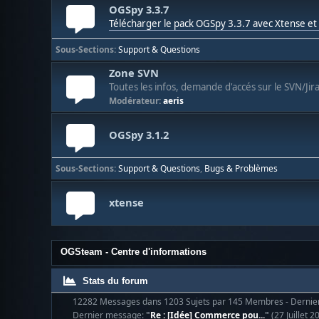
OGSpy 3.3.7
Télécharger le pack OGSpy 3.3.7 avec Xtense e
Sous-Sections
Support & Questions
Zone SVN
Toutes les infos, demande d'accés sur le SVN/Jir
Modérateur:
aeris
OGSpy 3.1.2
Sous-Sections
Support & Questions
Bugs & Problèmes
xtense
OGSteam - Centre d'informations
Stats du forum
12282 Messages dans 1203 Sujets par 145 Membres - Derni
Dernier message:
"
Re : [Idée] Commerce pou...
"
(27 Juillet 2