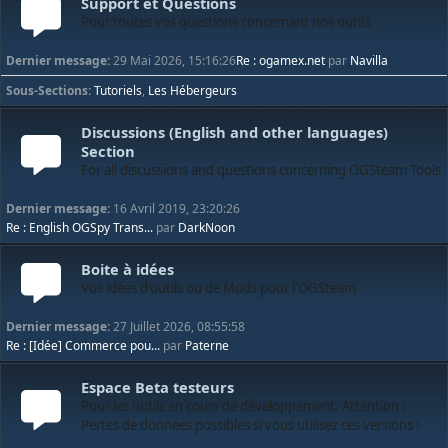
Support et Questions
Pour toutes vos questions concernant nos outils.
Dernier message:
29 Mai 2026, 15:16:26
Re : ogamex.net
par
Navilla
Sous-Sections
Tutoriels
Les Hébergeurs
Discussions (English and other languages)
Section
For all discussions and questions concerning OGSteam Tools
Dernier message:
16 Avril 2019, 23:20:26
Re : English OGSpy Trans...
par
DarkNoon
Boite à idées
Vos idées d'outils ou de Mods pour l'OGSteam
Dernier message:
27 Juillet 2026, 08:55:58
Re : [Idée] Commerce pou...
par
Paterne
Espace Beta testeurs
Pour les outils en cours de développement. Attention :
Pertes de données possibles si vous utilisez ces versions !