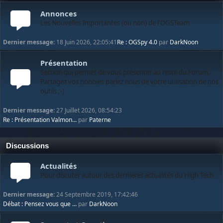
Annonces
Les Nouvelles Importantes (ou non) de l'OGSTeam
Dernier message:
18 Juin 2026, 22:05:41
Re : OGSpy 4.0
par
DarkNoon
Présentation
Section qui permet de vous présenter au reste du Forum.
Partagez vos hobbies parlez nous de votre utilisation de nos
outils ;-)
Dernier message:
27 Juillet 2026, 08:54:23
Re : Présentation Valmon...
par
Paterne
Discussions
Actualités
Pour discuter autour des dernières actualités du High Tech
Dernier message:
24 Septembre 2019, 17:42:46
Débat : Pensez vous que ...
par
DarkNoon