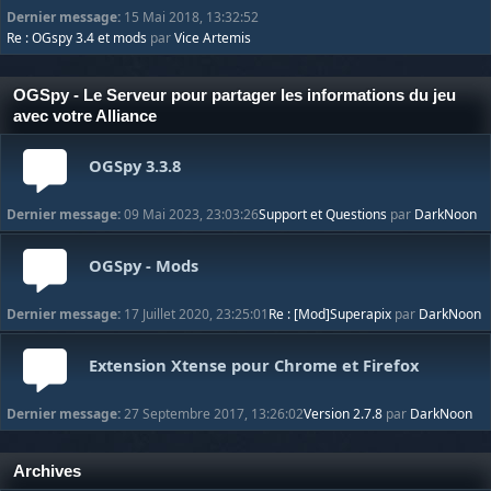
Dernier message:
15 Mai 2018, 13:32:52
Re : OGspy 3.4 et mods
par
Vice Artemis
OGSpy - Le Serveur pour partager les informations du jeu
avec votre Alliance
OGSpy 3.3.8
Dernier message:
09 Mai 2023, 23:03:26
Support et Questions
par
DarkNoon
OGSpy - Mods
Dernier message:
17 Juillet 2020, 23:25:01
Re : [Mod]Superapix
par
DarkNoon
Extension Xtense pour Chrome et Firefox
Dernier message:
27 Septembre 2017, 13:26:02
Version 2.7.8
par
DarkNoon
Archives