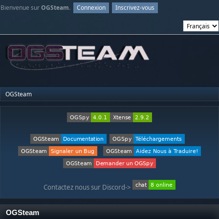
Bienvenue sur
OGSteam
.
Connexion
Inscrivez-vous
OGSteam
Contactez nous sur Discord->
OGSteam