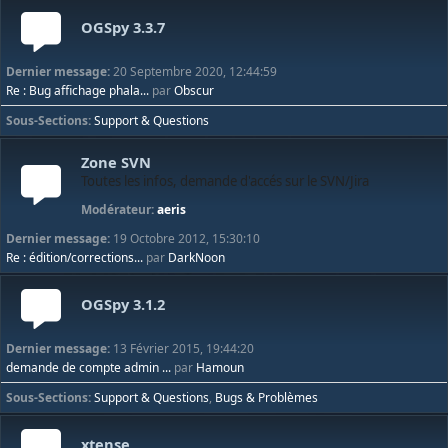
OGSpy 3.3.7
Dernier message:
20 Septembre 2020, 12:44:59
Re : Bug affichage phala...
par
Obscur
Sous-Sections
Support & Questions
Zone SVN
Toutes les infos, demande d'accés sur le SVN/Jira
Modérateur:
aeris
Dernier message:
19 Octobre 2012, 15:30:10
Re : édition/corrections...
par
DarkNoon
OGSpy 3.1.2
Dernier message:
13 Février 2015, 19:44:20
demande de compte admin ...
par
Hamoun
Sous-Sections
Support & Questions
Bugs & Problèmes
xtense