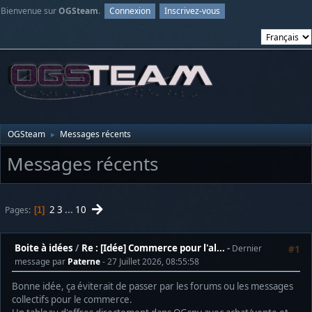
Bienvenue sur
OGSteam
.
Connexion
Inscrivez-vous
OGSteam
Messages récents
►
Messages récents
2
3
...
10
Pages
1
Boite à idées
/
Re : [Idée] Commerce pour l'al...
Dernier
#1
message par
Paterne
- 27 Juillet 2026, 08:55:58
Bonne idée, ça éviterait de passer par les forums ou les messages
collectifs pour le commerce.