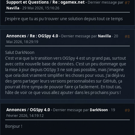
Support et Questions
/
Re : ogamex.net
Dernier message par
#7
Navilla
- 29 Mai 2026, 15:16:26
J'espère que tu as pu trouver une solution depuis tout ce temps
Annonces
/
Re : OGSpy 4.0
Dernier message par
Navilla
- 20
#8
Mai 2026, 18:29:19
Salut DarkNoon
C'est vrai que la transition vers OGSpy 4 est un grand pas, surtout
avec cette nouvelle base de données. C'est un peu dommage que
la mise à jour depuis OGSpy 3 ne soit pas possible, mais j'imagine
que cela doit vraiment simplifier les choses pour vous. J'ai déjà vu
des gens partager leurs versions personnalisées sur GitHub, ça
pourrait être sympa de pouvoir faire ça facilement. En tout cas,
hâte de voir ce que vous allez ajouter dans les prochains jours !
Annonces
/
OGSpy 4.0
Dernier message par
DarkNoon
- 19
#9
Février 2026, 14:19:12
Bonjour !