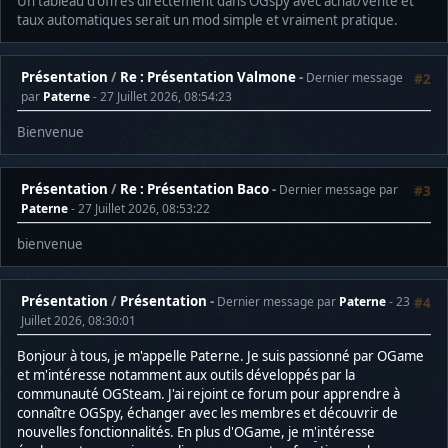
Un tableau d'offres directement dans OGspy avec achat/vente et
taux automatiques serait un mod simple et vraiment pratique.
Présentation
/
Re : Présentation Valmone
Dernier message
#2
par
Paterne
- 27 Juillet 2026, 08:54:23
Bienvenue
Présentation
/
Re : Présentation Baco
Dernier message par
#3
Paterne
- 27 Juillet 2026, 08:53:22
bienvenue
Présentation
/
Présentation
Dernier message par
Paterne
- 23
#4
Juillet 2026, 08:30:01
Bonjour à tous, je m'appelle Paterne. Je suis passionné par OGame
et m'intéresse notamment aux outils développés par la
communauté OGSteam. J'ai rejoint ce forum pour apprendre à
connaître OGSpy, échanger avec les membres et découvrir de
nouvelles fonctionnalités. En plus d'OGame, je m
'
intéresse