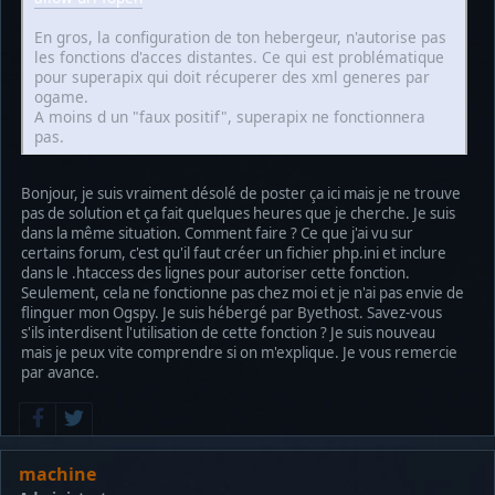
En gros, la configuration de ton hebergeur, n'autorise pas
les fonctions d'acces distantes. Ce qui est problématique
pour superapix qui doit récuperer des xml generes par
ogame.
A moins d un "faux positif", superapix ne fonctionnera
pas.
Bonjour, je suis vraiment désolé de poster ça ici mais je ne trouve
pas de solution et ça fait quelques heures que je cherche. Je suis
dans la même situation. Comment faire ? Ce que j'ai vu sur
certains forum, c'est qu'il faut créer un fichier php.ini et inclure
dans le .htaccess des lignes pour autoriser cette fonction.
Seulement, cela ne fonctionne pas chez moi et je n'ai pas envie de
flinguer mon Ogspy. Je suis hébergé par Byethost. Savez-vous
s'ils interdisent l'utilisation de cette fonction ? Je suis nouveau
mais je peux vite comprendre si on m'explique. Je vous remercie
par avance.
machine