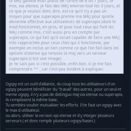
la MAJ galaxie était plutôt de l'ordre de 6 ou 7 jours, or
moi, via xtense, je fais des MAJ environ tout les 3 jours, et
ce que je voulais donc dire, est-ce qu'il n'y a pas un
moyen pour que superapix prenne ma MAJ pour qu'elle
devienne effective aux utilisateurs de superapix (dont le
mod fonctionne), en gros, et pour tout ceux qui font les
MAJ comme moi, c'est aussi pris en compte par
superapix, ce qui fait qu'il serait capable de faire une MAJ
très rapprochée pour ceux chez qui il fonctionne, par
exemple on inclus un lien comme ce que l'on fait dans les
options d'xtense qui renvoie la maj vers un serveur
superapix (c'est une image).
Je ne sais pas si c'est possible, enfin bon, si je me fais
comprendre ^^ , car c'est pas évident à expliquer.
Ogspy est un outil d'alliance, du coup tous les utilisateurs d'un
ogspy peuvent bénéficier du "travail" des autres. pour un seul et
meme ogspy, il n'y a pas de distinguo maj via xtense ou superapix,
ils remplissent la même base.
Tu sembles vouloir mutualiser les efforts. Il te faut un ogspy avec
le max d utilisateur.
ou alors, utiliser la version xpi xtense et d'y integer plusieurs
serveurs ( et donc remplir plusieurs ogspy/bases )