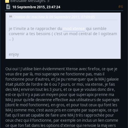
Bleusaille
Messages: 5
#6
10 Septembre 2015, 23:47:24
Citation de: machine le 09 Septembre 2015, 07:09:05
je t'invite a te rapprocher du
mod xtense
qui semble
convenir a tes besoins ( c'est un mod central de l ogsteam
.. )
enjoy
Oui oui ! J'utilise bien évidemment Xtense avec firefox, ce que je
veux dire par là, moi superapix ne fonctionne pas, mais il
fonctionne pour d'autres, et j'ai pu remarquer que la MAJ galaxie
était plutôt de l'ordre de 6 ou 7 jours, or moi, via xtense, je fais
des MAJ environ tout les 3 jours, et ce que je voulais donc dire,
est-ce qu'il n'y a pas un moyen pour que superapix prenne ma
MAJ pour qu'elle devienne effective aux utilisateurs de superapix
(dont le mod fonctionne), en gros, et pour tout ceux qui font les
MAJ comme moi, c'est aussi pris en compte par superapix, ce qui
fait qu'il serait capable de faire une MAJ très rapprochée pour
ceux chez qui il fonctionne, par exemple on inclus un lien comme
ce que l'on fait dans les options d'xtense qui renvoie la maj vers