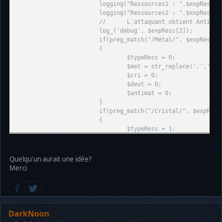
logging("Ressources1 : ".$expRess[1]
logging("Ressources2 : ".$expRess[2]
// L`attaquant obtient Antimatière (AM) 
log_('debug', $expRess[2]);
if(preg_match("/Métal/", $expRess[1]
{
$typeRess = 0;
$met = str_replace('.','', $expRe
$cri = 0;
$deut = 0;
$antimat = 0;
}
if(preg_match("/Cristal/", $expRess[1
{
$typeRess = 1;
$met = 0;
$cri = str_replace('.','', $expRe
$deut = 0;
Quelqu'un aurait une idée?
$antimat = 0;
Merci
}
if(preg_match("/Deutérium/", $expRess
{
$typeRess = 2;
$met = 0;
DarkNoon
$cri = 0;