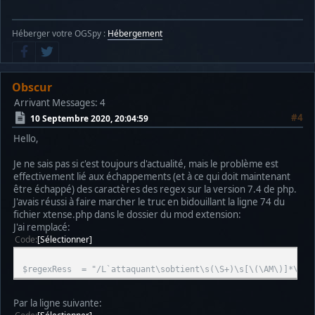
Héberger votre OGSpy :
Hébergement
Obscur
Arrivant
Messages: 4
#4
10 Septembre 2020, 20:04:59
Hello,
Je ne sais pas si c'est toujours d'actualité, mais le problème est
effectivement lié aux échappements (et à ce qui doit maintenant
être échappé) des caractères des regex sur la version 7.4 de php.
J'avais réussi à faire marcher le truc en bidouillant la ligne 74 du
fichier xtense.php dans le dossier du mod extension:
J'ai remplacé:
Code
Sélectionner
$regexRess = "/L`attaquant\sobtient\s(\S+)\s[\(\AM\)]*\s?(
Par la ligne suivante: