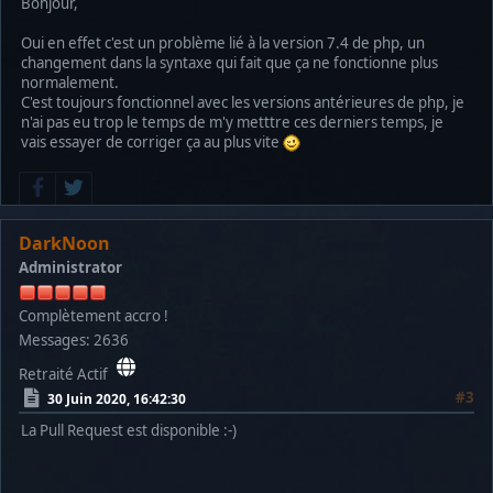
Bonjour,
$query =
"INSERT INTO ".TABLE_EXPEDITION_
Oui en effet c'est un problème lié à la version 7.4 de php, un
(id_eXpedition, typeRessource, metal, cr
changement dans la syntaxe qui fait que ça ne fonctionne plus
VALUES ($idInsert, $typeRess, $met, $c
normalement.
$db->sql_query($query);
C'est toujours fonctionnel avec les versions antérieures de php, je
logging("Ressources : Insertion table : ".TA
n'ai pas eu trop le temps de m'y metttre ces derniers temps, je
return true;
vais essayer de corriger ça au plus vite
}
DarkNoon
Administrator
Complètement accro !
Messages: 2636
Retraité Actif
#3
30 Juin 2020, 16:42:30
La Pull Request est disponible :-)