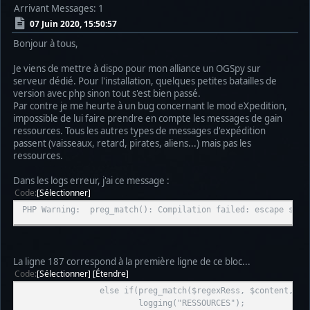
Arrivant
Messages: 1
07 Juin 2020, 15:50:57
Bonjour à tous,
Je viens de mettre à dispo pour mon alliance un OGSpy sur
serveur dédié. Pour l'installation, quelques petites batailles de
version avec php sinon tout s'est bien passé.
Par contre je me heurte à un bug concernant le mod eXpedition,
impossible de lui faire prendre en compte les messages de gain
ressources. Tous les autres types de messages d'expédition
passent (vaisseaux, retard, pirates, aliens...) mais pas les
ressources.
Dans les logs erreur, j'ai ce message :
Code
Sélectionner
PHP Warning: preg_match(): Compilation failed: escape seque
La ligne 187 correspond à la première ligne de ce bloc...
Code
Sélectionner
Étendre
else if(preg_match($regexRess, $content, $expR
logging("RESSOURCES");