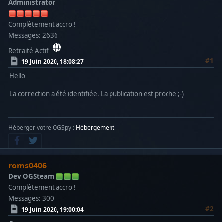
Administrator
$deut = str_replace('.','', $expR
$antimat = 0;
}
Complètement accro !
if(preg_match("/Antimatière/", $expRes
Messages: 2636
{
$typeRess = 3;
Retraité Actif
$met = 0;
#1
19 Juin 2020, 18:08:27
$cri = 0;
Hello
$deut = 0;
$antimat = str_replace('.','', $ex
La correction a été identifiée. La publication est proche ;-)
}
if($typeRess == -1)
{
die("Parsing Error");
Héberger votre OGSpy :
Hébergement
}
logging("Ressources : Insertion table : ".
$query =
roms0406
"INSERT INTO ".TABLE_EXPED
(user_id, date, pos_galaxie, p
Dev OGSteam
VALUES ($uid, $timestamp, $galax
Complètement accro !
$db->sql_query($query);
Messages: 300
$idInsert = $db->sql_insertid();
#2
19 Juin 2020, 19:00:04
logging("Ressources : Insertion table : ".T
logging("Ressources : Insertion table : ".T