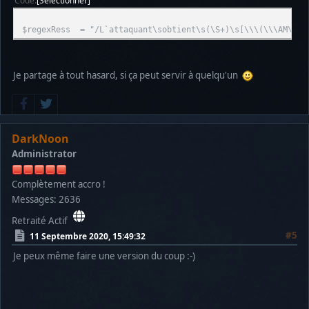
Code
Sélectionner
$regexRess = "/L`attaquant\sobtient\s(\S+)\s[\\\(\\\AM\\\)
Je partage à tout hasard, si ça peut servir à quelqu'un
DarkNoon
Administrator
Complètement accro !
Messages: 2636
Retraité Actif
#5
11 Septembre 2020, 15:49:32
Je peux même faire une version du coup :-)