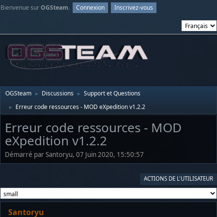
Bienvenue sur
OGSteam
.
Connexion
Inscrivez-vous
OGSteam
Discussions
Support et Questions
►
►
Erreur code ressources - MOD eXpedition v1.2.2
►
Erreur code ressources - MOD
eXpedition v1.2.2
Démarré par Santoryu, 07 Juin 2020, 15:50:57
ACTIONS DE L'UTILISATEUR
Santoryu