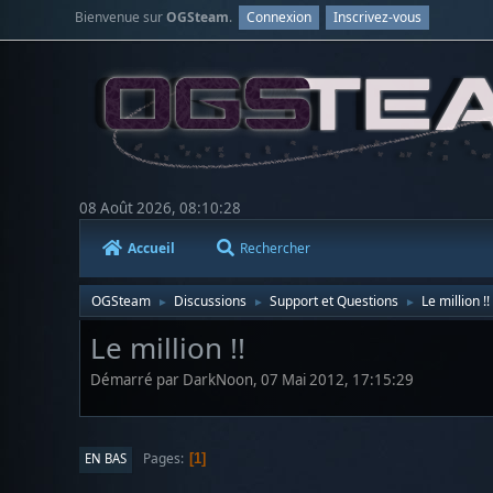
Bienvenue sur
OGSteam
.
Connexion
Inscrivez-vous
08 Août 2026, 08:10:28
Accueil
Rechercher
OGSteam
Discussions
Support et Questions
Le million !!
►
►
►
Le million !!
Démarré par DarkNoon, 07 Mai 2012, 17:15:29
Pages
EN BAS
1