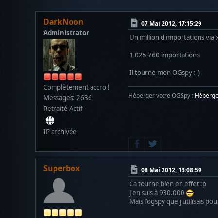
DarkNoon
07 Mai 2012, 17:15:29
Administrator
Un million d'importations via
1 025 760 importations
Il tourne mon OGspy :-)
Complètement accro !
Héberger votre OGSpy :
Héberg
Messages: 2636
Retraité Actif
IP archivée
Superbox
08 Mai 2012, 13:08:59
Ca tourne bien en effet :p
J'en suis à 930.000
Mais l'ogspy que j'utilisais pou