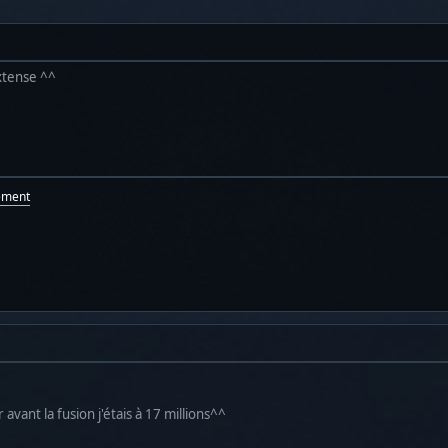
 xtense ^^
ement
r avant la fusion j'étais à 17 millions^^