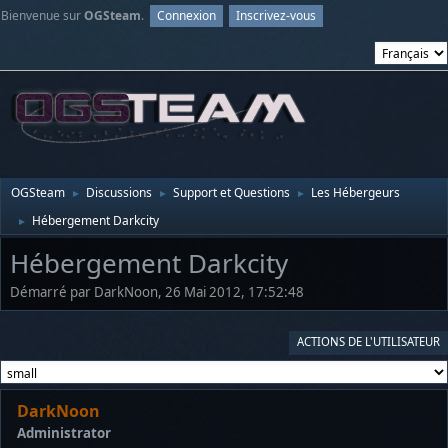
Bienvenue sur
OGSteam
.
Connexion
Inscrivez-vous
OGSteam
Discussions
Support et Questions
Les Hébergeurs
►
►
►
Hébergement Darkcity
►
Hébergement Darkcity
Démarré par DarkNoon, 26 Mai 2012, 17:52:48
ACTIONS DE L'UTILISATEUR
DarkNoon
Administrator