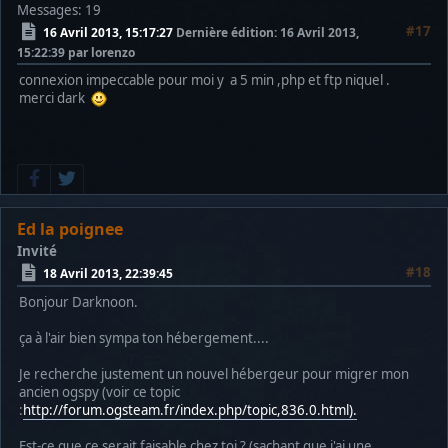
Messages: 19
#17
16 Avril 2013, 15:17:27
Dernière édition
: 16 Avril 2013,
15:22:39 par lorenzo
connexion impeccable pour moi y a 5 min ,php et ftp niquel .
merci dark
Ed la poignee
Invité
#18
18 Avril 2013, 22:39:45
Bonjour Darknoon.
ça à l'air bien sympa ton hébergement....
Je recherche justement un nouvel hébergeur pour migrer mon
ancien ogspy (voir ce topic
:
http://forum.ogsteam.fr/index.php/topic,836.0.html).
Est-ce que ce serait faisable chez toi ? (sachant que j'ai une