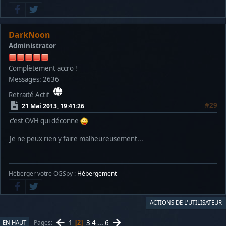
DarkNoon
Administrator
Complètement accro !
Messages: 2636
Retraité Actif
#29
21 Mai 2013, 19:41:26
c'est OVH qui déconne
Je ne peux rien y faire malheureusement...
Héberger votre OGSpy :
Hébergement
ACTIONS DE L'UTILISATEUR
1
3
4
...
6
Pages
EN HAUT
2