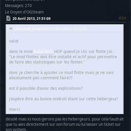
Messages: 270
Le Doyen d'OGSteam
#24
20 Avril 2013, 21:51:09
Citation de: fromhell le 19 Avril 2013, 12:52:09
salut
dans le mod
Build.Tech
HOF quand je clic sur flotte j'ai :
"Le mod Flottes doit être installé et actif pour permettre
de faire des statistiques sur les flottes "
donc je cherche à ajouter ce mod flotte mais je ne sais
absolument pas comment faire??
est il possible d'avoir des explications?
j'espère être au bonne endroit étant sur cette hebergeur!
merci
désolé mais ici nous gerons pas les hebergeurs. pour cela faudrait
que tu aies directement sur son forum ou lui laisser un ticket sur
son system.