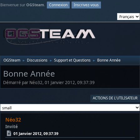
Bienvenue sur
OGSteam
.
Connexion
Inscrivez-vous
OGSteam
Discussions
Support et Questions
Bonne Année
►
►
►
Bonne Année
Démarré par Néo32, 01 Janvier 2012, 09:37:39
ACTIONS DE L'UTILISATEUR
Néo32
Invité
01 Janvier 2012, 09:37:39