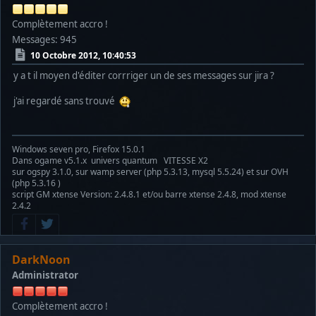
Complètement accro !
Messages: 945
10 Octobre 2012, 10:40:53
y a t il moyen d'éditer corrriger un de ses messages sur jira ?
j'ai regardé sans trouvé
Windows seven pro, Firefox 15.0.1
Dans ogame v5.1.x univers quantum VITESSE X2
sur ogspy 3.1.0, sur wamp server (php 5.3.13, mysql 5.5.24) et sur OVH
(php 5.3.16 )
script GM xtense Version: 2.4.8.1 et/ou barre xtense 2.4.8, mod xtense
2.4.2
DarkNoon
Administrator
Complètement accro !