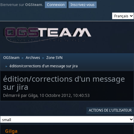
Bienvenue sur
OGSteam
.
Connexion
Inscrivez-vous
OGSteam
Archives
Zone SVN
►
►
édition/corrections d'un message sur jira
►
édition/corrections d'un message
sur jira
Démarré par Gilga, 10 Octobre 2012, 10:40:53
ACTIONS DE L'UTILISATEUR
Gilga