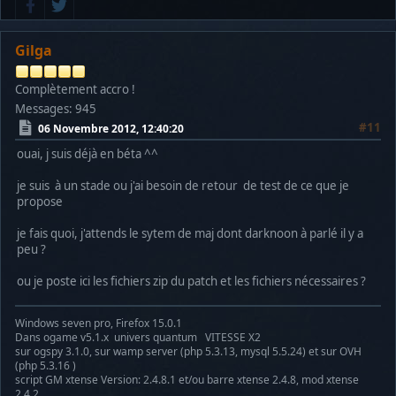
Gilga
Complètement accro !
Messages: 945
#11
06 Novembre 2012, 12:40:20
ouai, j suis déjà en béta ^^
je suis à un stade ou j'ai besoin de retour de test de ce que je
propose
je fais quoi, j'attends le sytem de maj dont darknoon à parlé il y a
peu ?
ou je poste ici les fichiers zip du patch et les fichiers nécessaires ?
Windows seven pro, Firefox 15.0.1
Dans ogame v5.1.x univers quantum VITESSE X2
sur ogspy 3.1.0, sur wamp server (php 5.3.13, mysql 5.5.24) et sur OVH
(php 5.3.16 )
script GM xtense Version: 2.4.8.1 et/ou barre xtense 2.4.8, mod xtense
2.4.2