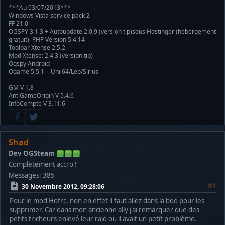
***Au 03/07/2013***
Windows Vista service pack 2
FF 21.0
OGSPY 3.1.3 + Autoupdate 2.0.9 (version tip)sous Hostinger (hébergement
gratuit) PHP Version 5.4.14
Toolbar Xtense 2.5.2
Mod Xtense: 2.4.3 (version tip)
Ogspy Android
Ogame 5.5.1 - Uni 64/Leo/Sirius
---
GM V 1.8
AntiGameOrigin V 5.4.6
InfoCompte V 3.11.6
Shad
Dev OGSteam
Complètement accro !
Messages: 385
#1
30 Novembre 2012, 09:28:06
Pour le mod Hofrc, non en effet il faut allez dans la bdd pour les
supprimer. Car dans mon ancienne ally j'ai remarquer que des
petits tricheurs enlevé leur raid ou il avait un petit problème.