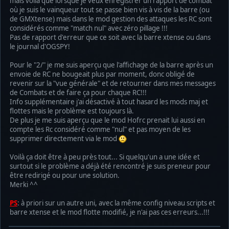
mais voilà que lorsque je veux enregistrer un rapport de combat
où je suis le vainqueur tout se passe bien vis à vis de la barre (ou
de GMXtense) mais dans le mod gestion des attaques les RC sont
considérés comme "match nul" avec zéro pillage !!!
Pas de rapport d'erreur que ce soit avec la barre xtense ou dans
le journal d'OGSPY!
Pour le "2/" je me suis aperçu que l'affichage de la barre après un
envoie de RC ne bougeait plus par moment, donc obligé de
revenir sur la "vue générale" et de retourner dans mes messages
de Combats et de faire ça pour chaque RC!!!
Info supplémentaire j'ai désactivé à tout hasard les mods maj et
flottes mais le problème est toujours là.
De plus je me suis aperçu que le mod Hofrc prenait lui aussi en
compte les Rc considéré comme "nul" et pas moyen de les
supprimer directement via le mod
Voilà ça doit être à peu près tout... Si quelqu'un a une idée et
surtout si le problème a déjà été rencontré je suis preneur pour
être redirigé ou pour une solution.
Merki ^^
PS
: à priori sur un autre uni, avec la même config niveau scripts et
barre xtense et le mod flotte modifié, je n'ai pas ces erreurs...!!!