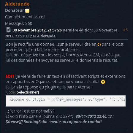
Alderande
Donateur
Complètement accro !
Messages: 360
#3
30 Novembre 2012, 21:57:26
Dernière édition
: 30 Novembre
2012, 22:52:33 par Alderande
Bon je rectifie une donnée...sur le serveur cité en
c)
dans le post
précédent j'ai en fait le même problème.
J'ai donc désactivé tous les script, hormis XtenseGM, et dès que
j'ai des données à envoyer au serveur je donnerais le résultat.
EDIT
: Je viens de faire un test en désactivant scripts et extensions
en rapport avec Ogame...et toujours aucun résultat
J'ai pris la réponse du plugin de la barre Xtense:
Code
Sélectionner
Réponse du plugin : ({"new_messages": 0,"type": "rc","calls
..; "error" est-ce normal???
Et voici l'info dans le journal d'OGSPY:
30/11/2012 22:46:42 :
[Xtense][] BurningFolio envoie un rapport de combat