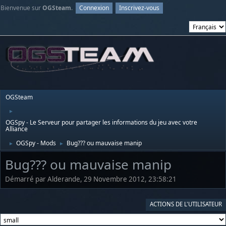
Bienvenue sur
OGSteam
.
Connexion
Inscrivez-vous
OGSteam
►
OGSpy - Le Serveur pour partager les informations du jeu avec votre
Alliance
OGSpy - Mods
Bug??? ou mauvaise manip
►
►
Bug??? ou mauvaise manip
Démarré par Alderande, 29 Novembre 2012, 23:58:21
ACTIONS DE L'UTILISATEUR