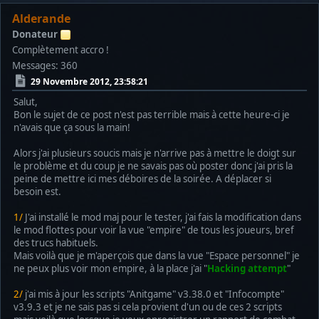
Alderande
Donateur
Complètement accro !
Messages: 360
29 Novembre 2012, 23:58:21
Salut,
Bon le sujet de ce post n'est pas terrible mais à cette heure-ci je
n'avais que ça sous la main!
Alors j'ai plusieurs soucis mais je n'arrive pas à mettre le doigt sur
le problème et du coup je ne savais pas où poster donc j'ai pris la
peine de mettre ici mes déboires de la soirée. A déplacer si
besoin est.
1/
J'ai installé le mod maj pour le tester, j'ai fais la modification dans
le mod flottes pour voir la vue "empire" de tous les joueurs, bref
des trucs habituels.
Mais voilà que je m'aperçois que dans la vue "Espace personnel" je
ne peux plus voir mon empire, à la place j'ai "
Hacking attempt
"
2/
j'ai mis à jour les scripts "Anitgame" v3.38.0 et "Infocompte"
v3.9.3 et je ne sais pas si cela provient d'un ou de ces 2 scripts