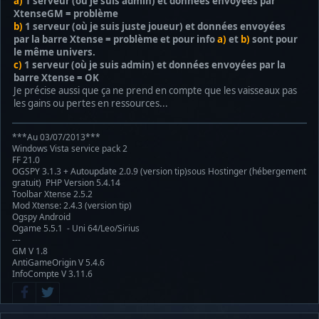
a)
1 serveur (où je suis admin) et données envoyées par
XtenseGM = problème
b)
1 serveur (où je suis juste joueur) et données envoyées
par la barre Xtense = problème et pour info
a)
et
b)
sont pour
le même univers.
c)
1 serveur (où je suis admin) et données envoyées par la
barre Xtense = OK
Je précise aussi que ça ne prend en compte que les vaisseaux pas
les gains ou pertes en ressources...
***Au 03/07/2013***
Windows Vista service pack 2
FF 21.0
OGSPY 3.1.3 + Autoupdate 2.0.9 (version tip)sous Hostinger (hébergement
gratuit) PHP Version 5.4.14
Toolbar Xtense 2.5.2
Mod Xtense: 2.4.3 (version tip)
Ogspy Android
Ogame 5.5.1 - Uni 64/Leo/Sirius
---
GM V 1.8
AntiGameOrigin V 5.4.6
InfoCompte V 3.11.6