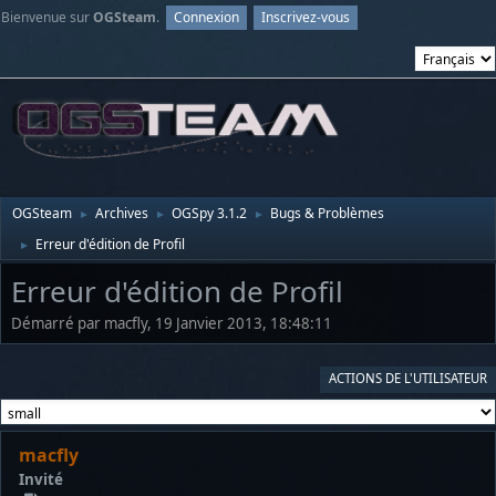
Bienvenue sur
OGSteam
.
Connexion
Inscrivez-vous
OGSteam
Archives
OGSpy 3.1.2
Bugs & Problèmes
►
►
►
Erreur d'édition de Profil
►
Erreur d'édition de Profil
Démarré par macfly, 19 Janvier 2013, 18:48:11
ACTIONS DE L'UTILISATEUR
macfly
Invité