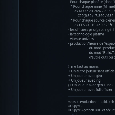
- Pour chaque planète (dans "
* Pour chaque mine (M=métal
ex M32 : 20.269/2.635 /
C29(%80) : 7.360 / 632 /
* Pour chaque source d'éner
ex CES30 : 10.469 / 23°C
- les officiers pris (geo, ingé, f
- la technologie plasma
- vitesse univers
- production/heure de "espac
du mod "production" s
du mod "Build.Tech HOF" 
d'autre outil ou de 
Il me faut au moins:
+ Un autre joueur sans officie
+ Un joueur avec géo
+ Un joueur avec ing
(+ Un joueur avec géo + ing)
+ Un joueur avec full officier
mods : "Production", "Build.Tech
OGSpy v3
OGSpy v5 (gestion BDD et sécuri