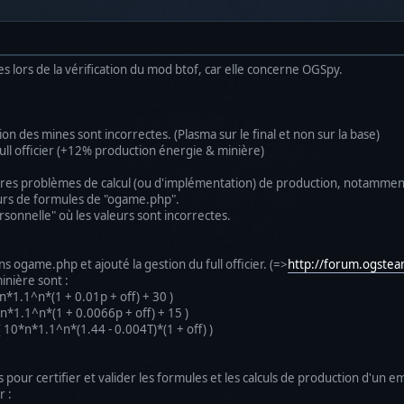
tes lors de la vérification du mod btof, car elle concerne OGSpy.
 des mines sont incorrectes. (Plasma sur le final et non sur la base)
ll officier (+12% production énergie & minière)
'autres problèmes de calcul (ou d'implémentation) de production, notamment
eurs de formules de "ogame.php".
rsonnelle" où les valeurs sont incorrectes.
ans ogame.php et ajouté la gestion du full officier. (=>
http://forum.ogste
inière sont :
n*1.1^n*(1 + 0.01p + off) + 30 )
*n*1.1^n*(1 + 0.0066p + off) + 15 )
 10*n*1.1^n*(1.44 - 0.004T)*(1 + off) )
s pour certifier et valider les formules et les calculs de production d'un em
r :