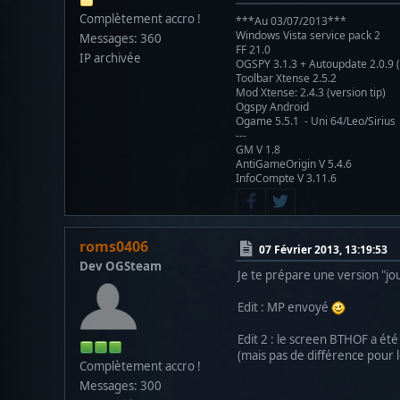
Complètement accro !
***Au 03/07/2013***
Windows Vista service pack 2
Messages: 360
FF 21.0
IP archivée
OGSPY 3.1.3 + Autoupdate 2.0.9 (
Toolbar Xtense 2.5.2
Mod Xtense: 2.4.3 (version tip)
Ogspy Android
Ogame 5.5.1 - Uni 64/Leo/Sirius
---
GM V 1.8
AntiGameOrigin V 5.4.6
InfoCompte V 3.11.6
roms0406
07 Février 2013, 13:19:53
Dev OGSteam
Je te prépare une version "j
Edit : MP envoyé
Edit 2 : le screen BTHOF a été 
(mais pas de différence pour 
Complètement accro !
Messages: 300