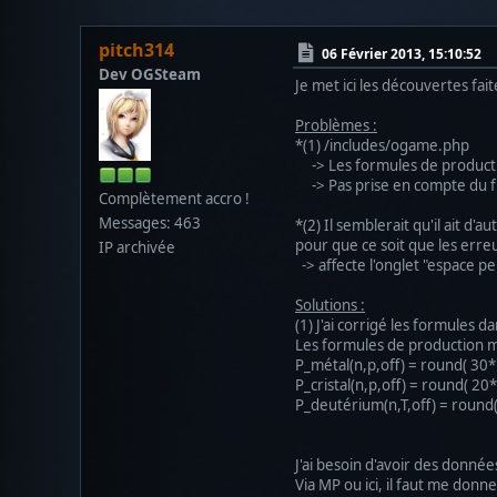
pitch314
06 Février 2013, 15:10:52
Dev OGSteam
Je met ici les découvertes fai
Problèmes :
*(1) /includes/ogame.php
-> Les formules de production
-> Pas prise en compte du fu
Complètement accro !
Messages: 463
*(2) Il semblerait qu'il ait d
pour que ce soit que les err
IP archivée
-> affecte l'onglet "espace pe
Solutions :
(1) J'ai corrigé les formules d
Les formules de production m
P_métal(n,p,off) = round( 30*
P_cristal(n,p,off) = round( 20
P_deutérium(n,T,off) = round(
J'ai besoin d'avoir des donnée
Via MP ou ici, il faut me donne