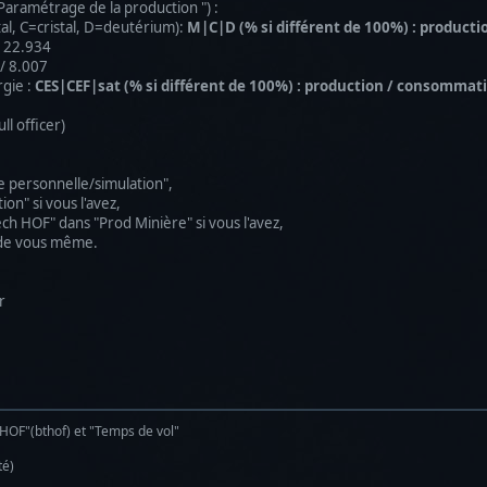
Paramétrage de la production ") :
, C=cristal, D=deutérium):
M|C|D (% si différent de 100%) : producti
 22.934
 8.007
gie :
CES|CEF|sat (% si différent de 100%) : production / consommat
ull officer)
e personnelle/simulation",
i vous l'avez,
dans "Prod Minière" si vous l'avez,
vous même.
r
 HOF"(bthof) et "Temps de vol"
té)