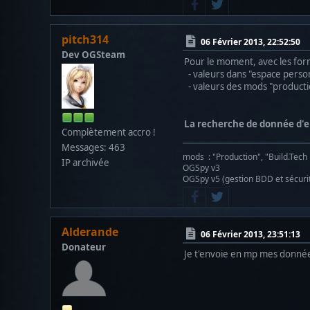
pitch314
06 Février 2013, 22:52:50
Dev OGSteam
Pour le moment, avec les formu
- valeurs dans "espace person
- valeurs des mods "productio
La recherche de donnée d'em
Complètement accro !
Messages: 463
mods : "Production", "Build.Tech
IP archivée
OGSpy v3
OGSpy v5 (gestion BDD et sécuri
Alderande
06 Février 2013, 23:51:13
Donateur
Je t'envoie en mp mes données