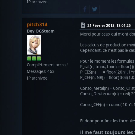
IP archivée
pitch314
21 Février 2013, 18:01:25
Dev OGSteam
Merci pour ceux qui m'ont donn
Les calculs de production min
Cependant, ce n'est pas le c
Pour le moment les formules 
Complètement accro !
P_sat(n, tmax, tmin) = floor( (
Messages: 463
P_CES(n) = floor( 20n1.1^n )
P_CEF(n, NRJ) = floor( 30n(1.0
IP archivée
Conso_Metal(n) = Conso_Cristal
Conso_Deutérium(n) = ceil( 2
Conso_CEF(n) = round( 10n1
Et donc pour finir les formule
il me faut toujours les