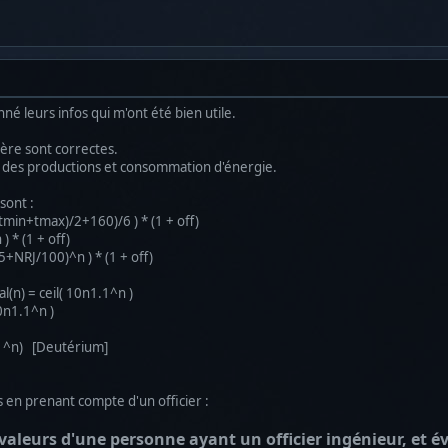
é leurs infos qui m'ont été bien utile.
ière sont correctes.
as des productions et consommation d'énergie.
sont :
(tmin+tmax)/2+160)/6 ) * (1 + off)
 * (1 + off)
5+NRJ/100)^n ) * (1 + off)
(n) = ceil( 10n1.1^n )
0n1.1^n )
.1^n) [Deutérium]
s en prenant compte d'un officier :
 valeurs d'une personne ayant un officier ingénieur, et év