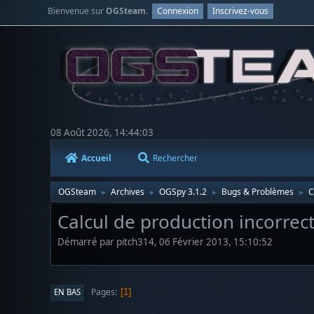
Bienvenue sur
OGSteam
.
Connexion
Inscrivez-vous
08 Août 2026, 14:44:03
Accueil
Rechercher
OGSteam
Archives
OGSpy 3.1.2
Bugs & Problèmes
C
►
►
►
►
Calcul de production incorrec
Démarré par pitch314, 06 Février 2013, 15:10:52
Pages
EN BAS
1