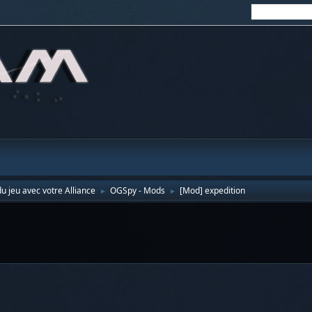
u jeu avec votre Alliance
OGSpy - Mods
[Mod] expedition
►
►