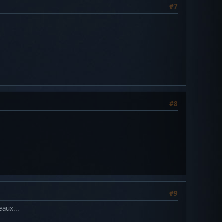
#7
#8
#9
eaux...