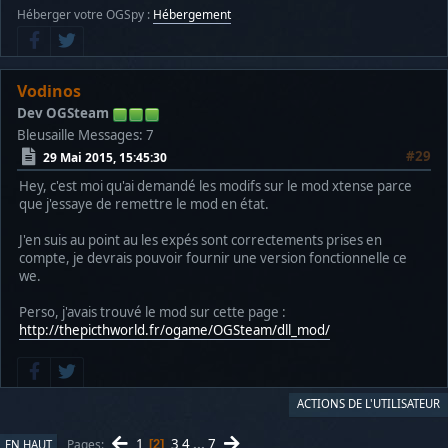
Héberger votre OGSpy :
Hébergement
Vodinos
Dev OGSteam
Bleusaille
Messages: 7
#29
29 Mai 2015, 15:45:30
Hey, c'est moi qu'ai demandé les modifs sur le mod xtense parce
que j'essaye de remettre le mod en état.
J'en suis au point au les expés sont correctements prises en
compte, je devrais pouvoir fournir une version fonctionnelle ce
we.
Perso, j'avais trouvé le mod sur cette page :
http://thepicthworld.fr/ogame/OGSteam/dll_mod/
ACTIONS DE L'UTILISATEUR
1
3
4
...
7
Pages
EN HAUT
2