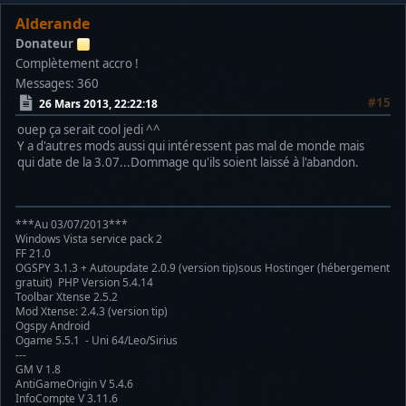
Alderande
Donateur
Complètement accro !
Messages: 360
#15
26 Mars 2013, 22:22:18
ouep ça serait cool jedi ^^
Y a d'autres mods aussi qui intéressent pas mal de monde mais
qui date de la 3.07...Dommage qu'ils soient laissé à l'abandon.
***Au 03/07/2013***
Windows Vista service pack 2
FF 21.0
OGSPY 3.1.3 + Autoupdate 2.0.9 (version tip)sous Hostinger (hébergement
gratuit) PHP Version 5.4.14
Toolbar Xtense 2.5.2
Mod Xtense: 2.4.3 (version tip)
Ogspy Android
Ogame 5.5.1 - Uni 64/Leo/Sirius
---
GM V 1.8
AntiGameOrigin V 5.4.6
InfoCompte V 3.11.6