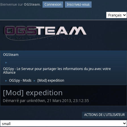
Bienvenue sur
OGSteam
.
Connexion
Inscrivez-vous
OGSteam
►
OGSpy - Le Serveur pour partager les informations du jeu avec votre
Alliance
OGSpy - Mods
[Mod] expedition
►
►
[Mod] expedition
Démarré par unkn69wn, 21 Mars 2013, 23:12:35
ACTIONS DE L'UTILISATEUR