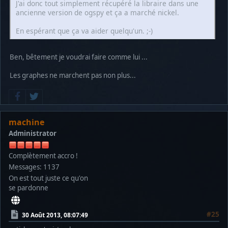
J'ai donc tout simplement récupéré la libraire dans une
ancienne version de ogspy et ça a marché nickel.
En espérant que ça va aider quelqu'un. ;-)
Ben, bêtement je voudrai faire comme lui ...
Les graphes ne marchent pas non plus...
machine
Administrator
Complètement accro !
Messages: 1137
On est tout juste ce qu'on
se pardonne
#25
30 Août 2013, 08:07:49