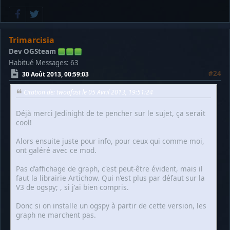
Trimarcisia
Dev OGSteam
Habitué
Messages: 63
#24
30 Août 2013, 00:59:03
Citation de: twoofast le 05 Avril 2013, 19:51:24
Déjà merci Jedinight de te pencher sur le sujet, ça serait
cool!
Alors ensuite juste pour info, pour ceux qui comme moi,
ont galéré avec ce mod.
Pas d'affichage de graph, c'est peut-être évident, mais il
faut la librairie Artichow. Qui n'est plus par défaut sur la
V3 de ogspy; , si j'ai bien compris.
Donc si on installe un ogspy à partir de cette version, les
graph ne marchent pas.