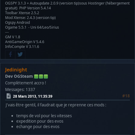
OGSPY 3.1.3 + Autoupdate 2.0.9 (version tip)sous Hostinger (hébergement
gratuit) PHP Version 5.4.14
Toolbar Xtense 2.5.2
Mod Xtense: 2.4.3 (version tip)
Ogspy Android
Ogame 5.5.1 - Uni 64/Leo/Sirius
---
GM V 1.8
AntiGameOrigin V 5.4.6
InfoCompte V 3.11.6
Jedinight
Dev OGSteam
Complètement accro !
Messages: 1337
#18
28 Mars 2013, 11:35:39
J'vais être gentil, il faudrait que je reprenne ces mods :
temps de vol pour les vitesses
expedition pour des evos
echange pour des evos