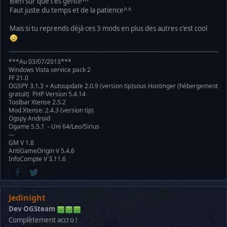
Bien sûr que t'es gentil^^
Faut juste du temps et de la patience^^
Mais si tu reprends déjà ces 3 mods en plus des autres c'est cool
***Au 03/07/2013***
Windows Vista service pack 2
FF 21.0
OGSPY 3.1.3 + Autoupdate 2.0.9 (version tip)sous Hostinger (hébergement
gratuit) PHP Version 5.4.14
Toolbar Xtense 2.5.2
Mod Xtense: 2.4.3 (version tip)
Ogspy Android
Ogame 5.5.1 - Uni 64/Leo/Sirius
---
GM V 1.8
AntiGameOrigin V 5.4.6
InfoCompte V 3.11.6
Jedinight
Dev OGSteam
Complètement accro !