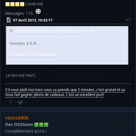
Confirmé
Messages: 116
#2
07 Avril 2013, 10:43:17
Citation de: darknoon le 24 Mars 2013, 17:41:14
Version 2.0.9:
Liste des modifications
Le lien est mort.
S'il vous plaît inscrivez-vous ça prends que 2 minutes, c'est gratuit et ça
nous fait gagner pleins de cadeaux. C'est un excellent jeu!!!
roms0406
Dev OGSteam
Complètement accro !