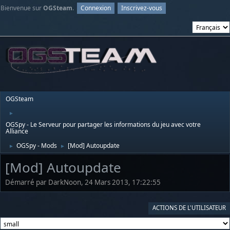
Bienvenue sur
OGSteam
.
Connexion
Inscrivez-vous
OGSteam
►
OGSpy - Le Serveur pour partager les informations du jeu avec votre
Alliance
OGSpy - Mods
[Mod] Autoupdate
►
►
[Mod] Autoupdate
Démarré par DarkNoon, 24 Mars 2013, 17:22:55
ACTIONS DE L'UTILISATEUR