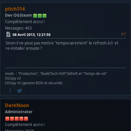
pitch314
Dev OGSteam
Complètement accro !
Messages: 463
#7
08 Avril 2013, 12:21:50
Sinon il ne peut pas mettre "temporairement" le refresh à 0 et
re-installer ensuite ?
mods : "Production", "Build.Tech HOF"(bthof) et "Temps de vol"
OGSpy v3
OGSpy v5 (gestion BDD et sécurité)
DarkNoon
Administrator
Complètement accro !