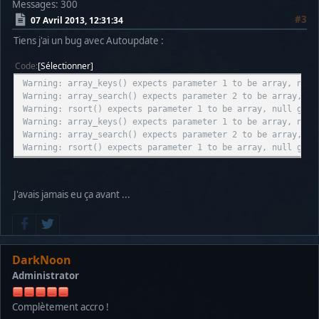
Messages: 300
#3
07 Avril 2013, 12:31:34
Tiens j'ai un bug avec Autoupdate :
Code
Sélectionner
Warning: array_keys() expects parameter 1 to be array, null
Warning: array_search() expects parameter 2 to be array, nu
Warning: rsort() expects parameter 1 to be array, null give
Warning: array_keys() expects parameter 1 to be array, null
Warning: array_search() expects parameter 2 to be array, nu
Warning: rsort() expects parameter 1 to be array, null give
J'avais jamais eu ça avant ...
DarkNoon
Administrator
Complètement accro !