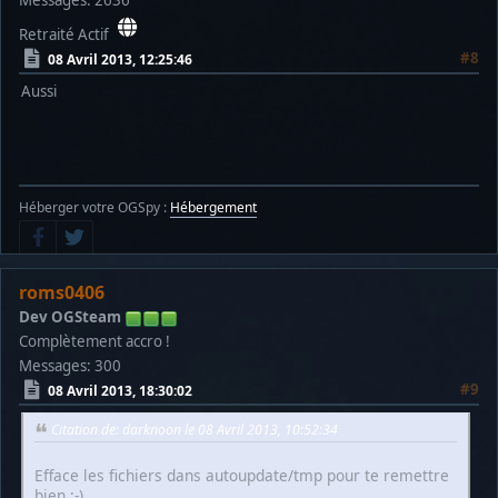
Messages: 2636
Retraité Actif
#8
08 Avril 2013, 12:25:46
Aussi
Héberger votre OGSpy :
Hébergement
roms0406
Dev OGSteam
Complètement accro !
Messages: 300
#9
08 Avril 2013, 18:30:02
Citation de: darknoon le 08 Avril 2013, 10:52:34
Efface les fichiers dans autoupdate/tmp pour te remettre
bien ;-)