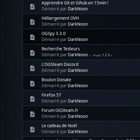
Apprendre Git et Gihub en 15min !
Démarré par
DarkNoon
Hébergement OVH
Démarré par
DarkNoon
OGSpy 3.3.0
Démarré par
DarkNoon
Recherche Testeurs
Démarré par
DarkNoon
1
2
3
Pages
L'OGSteam Discord
Démarré par
DarkNoon
Bouton Donate
Démarré par
DarkNoon
Firefox 57
Démarré par
DarkNoon
Forum OGSteam.fr
Démarré par
DarkNoon
Le cadeau de Noël
Démarré par
DarkNoon